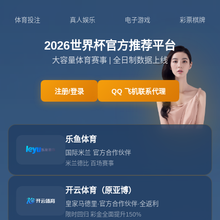
英超焦点战：利物浦对阵切尔西，历史交锋与积分榜
优势解析
栏目：星空体育
发布时间：2026-08-05T02:41:12+08:00
英超利物浦vs切尔西预测历史战绩分析 利物浦领跑英超积
分榜