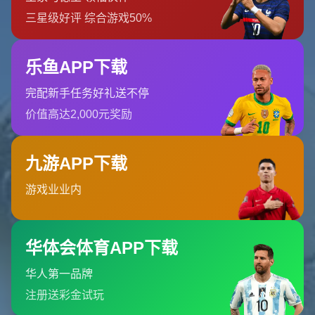
历史交锋：利物浦稍占上风
回顾两队过往的交锋记录，利物浦在与切尔西的较量中略占
优势。根据统计数据，近10次英超交锋中，利物浦取得了5
胜3平2负的成绩，尤其是在主场安菲尔德，他们往往能展现
出更强的统治力。值得一提的是，2021-2022赛季的一场比
赛，利物浦在主场以1-0小胜切尔西，凭借萨拉赫的精彩发
挥锁定了胜局。而切尔西虽然在客场表现稍显逊色，但他们
的防守反击战术也曾多次让利物浦吃到苦头。这一次，历史
战绩或许会成为利物浦的心理优势，但切尔西绝不会轻易认
输。