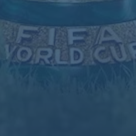
以2022-2023赛季的一场交锋为例，当时利物浦在主场迎战
切尔西，双方最终以2-1结束比赛。利物浦凭借萨拉赫和菲
尔米诺的进球取得领先，而切尔西在最后时刻由哈弗茨扳回
一城，但为时已晚。这场比赛充分体现了利物浦在主场的进
攻火力，以及切尔西在关键时刻的韧性。本赛季的较量，切
尔西若想逆袭，必须在防守端更加专注，同时提升进攻效
率。