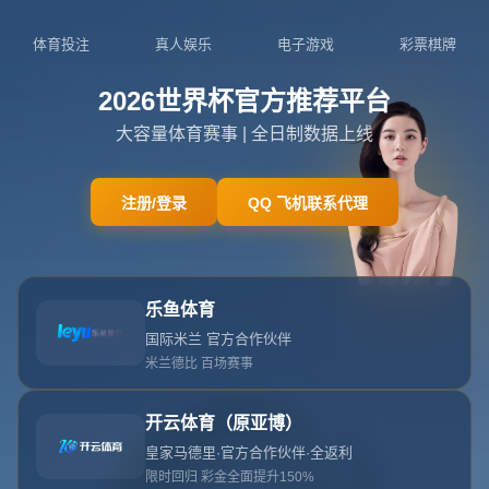
0411-6800231
admin@zone-xksport.com
首页
关于星空体育
服务
单独服务
新闻中心
星空体育的团队
联系星空体育
页面未找到
首页