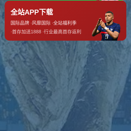
而，**哈兰德的潜力与能力是毋庸置疑的**，或许这只是他
本赛季难得的一次低谷。他在此役中的表现，也许能作为他
调整自己状态的重要节点。
值得一提的是，切尔西在比赛中展现出的防守能力也是不可
忽视的。他们针对曼城的激烈进攻做出了精准的布置，尤其
是在限制对方关键球员的发挥上，切尔西做得相当出色。然
而，一时的防守失误却成为他们输掉比赛的关键。这种情况
不仅反映出球队在执行战术时的误差，也显露出在关键时刻
缺乏稳定性。