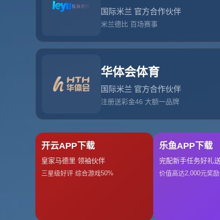
英超第14
**前言：**