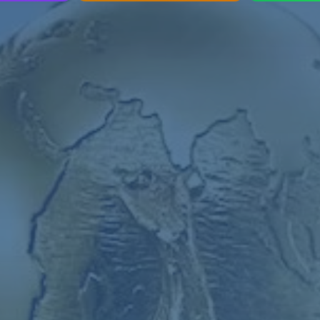
日，英超第14轮比赛成为了观众瞩目的焦点，南安普敦在主场迎
现能力。这场比赛背后隐藏的战术哲学和球员风采，值得我们深