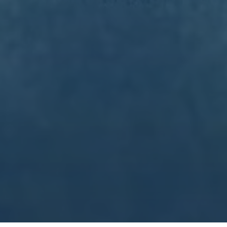
依然有提升的空间。如何更好地在防守中组织反击并提升射门成
了战术与技术的较量。斯特林的致命一击不仅为曼城带来了三分
倫比亞!.
德狀態不佳屢失良機.
right 2024
星空·体育（官网）APP下载 - STARSKY SPORTS
All Rights by
星