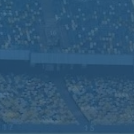
*斯特林*在这场比赛中无疑是最耀眼的球员。作为
战术切断对方的传球线路，成为曼城稳固中场的基
与之形成鲜明对比的是，南安普敦虽然在防守中不
未能改写比分的主要原因。
**战术分析：**
值得一提的是，曼城的主教练瓜迪奥拉在这场比赛中
效地控制了比赛节奏，还大大削弱了南安普敦的组