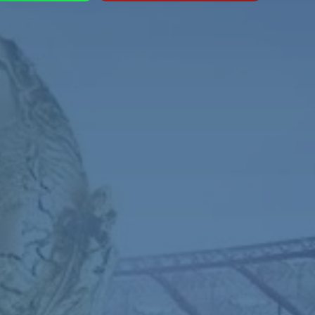
战强敌曼城，最终以0-1的比分告负。作为全场唯一
入探讨。