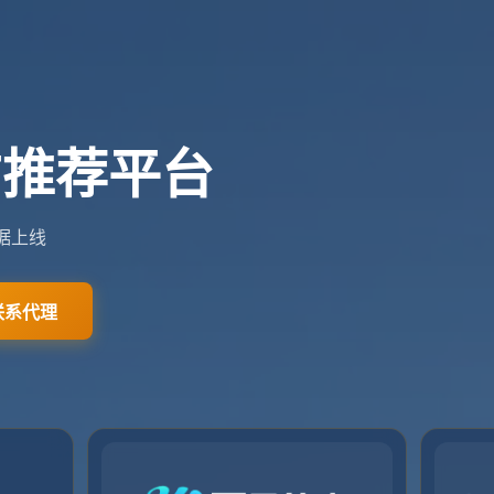
首页
公司介绍