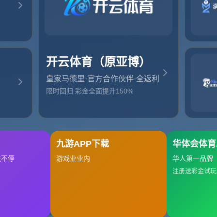
輪南安普敦0-1曼城 斯特林打進全
栏目：星空体育
发布时间：2026-08-05T02:41:12+08:00