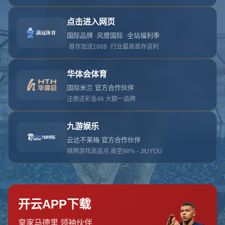
404 Error
糟糕！找不到该页面
糟糕！找不到该页面
返回首页
订阅新闻通讯
随时了解我们的最新动态！订阅我们的时事通讯即可收到独家内
容和特别优惠。
订阅我们的服务