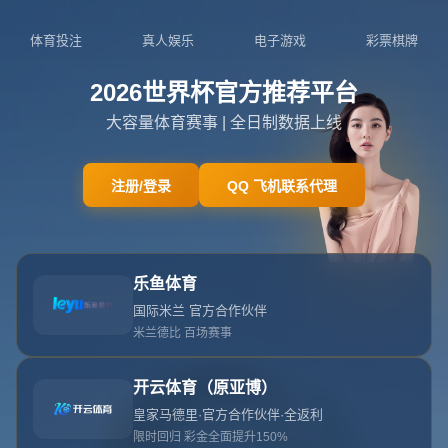
0411-6800231
admin@zone-xksport.com
首页
关于星空体育
服务
单独服务
新闻中心
星空体育的团队
联系星空体育
页面未找到
首页