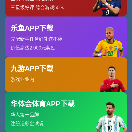
安帅之所以反复强调防守和零封的重要性，是因为在高水平
赛场上，进攻状态有起伏，前锋会失准，中场会疲惫，但扎
实的防守结构和稳定的零封能力可以极大降低偶然性，让比
赛结果更多地落在球队的整体实力和组织质量上。当一支球
队习惯于不丢球时，队员的心态会发生微妙变化 他们在困
难局面中更有耐心敢于等待一个转瞬即逝的机会 而不是在
比分落后后盲目压上导致防线崩盘。这种心理优势往往才是