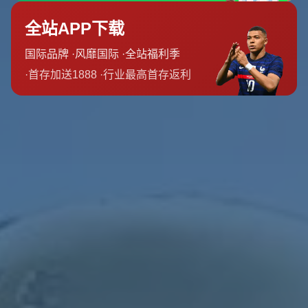
安静外表之下的真正“杀招”。
从战术层面看 “做好防守”并不只是后卫和门将的事情 对安
帅而言 它是自后场到前场的整体工程。前锋的第一道逼抢
是整套防守体系的开关 中场的站位与回撤速度决定了对手
能否轻松在肋部拿球 转身 后卫线则需要在保证紧凑的同时
保持足够弹性 防止被一脚身后球击穿。真正优秀的防守是
让对手在你设计好的区域拿球 允许一定程度的控球 却严防
关键区域被撕开 这与简单堆人回防的“摆大巴”有本质区
别。安帅多年来在不同联赛 多支豪门球队中复制防守成功
依靠的便是这种结构化的思维。
以他在欧冠赛场上的多次征程为例 不论是早年在米兰将防
线打造成艺术品一般的存在 还是后期执教皇家马德里时面
对高压逼抢与快速转换并行的环境 零封场次往往与球队冲
击冠军的稳定性呈高度正相关。许多关键的淘汰赛首回合