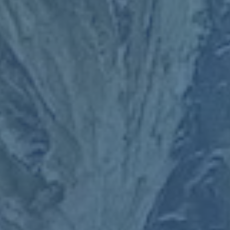
很多人误解防守是限制进攻 但在安帅体系中 优秀防守恰恰
是优秀反击和高效进攻的前提。在合理压缩空间 阻断对手
中路渗透之后 一旦完成抢断 球队往往已经处在一个利于转
换的结构 上前的路线清晰 传球点分布合理。如果球队经常
被打身后 被迫大范围回追 那么即便抢下球 也难以组织高质
量反击 更不用说在高节奏下保持技战术执行力。也就是说
防守质量会直接反噬到进攻端的流畅度 安帅之所以敢于在
某些阶段“交出”部分控球权 就是因为他相信球队的防守能
承受住对手的推进 并且把压力转化为机会。
从宏观角度看 “做好防守我们会取得成功”是一种赛季维度
的思维 而不是某一两场比赛的权宜之计。漫长赛季中 球队
不可能每一轮都保持进攻火力全开 但倘若能够形成一种稳
定的防守底线 将失球控制在较低水平 那么即使偶尔前场哑