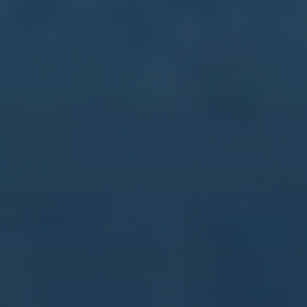
板上的一个数字 更是一支球队成熟度与冠军气质的浓缩。
当越来越多球队开始意识到这一点 看似枯燥的防守训练或
许会重新被摆回中心位置 而那些真正懂得如何通过零封铺
路的人 也将更有机会迈向赛季终点的领奖台。
【官方指定平台】官方顶级竞技大厅，获取最新盘口赔率与
极速在线体验，大额无忧提款，请认准正版授权。
上一篇：马塞洛：我还能再踢几年 但未来我想回皇马
下一篇：阿森西奥对未能转会很失望 但安帅应对了这局面
Copyright 2024
星空·体育（官网）APP下载 - STARSKY
SPORTS
All Rights by
星空体育