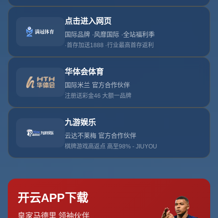
练却用无数场比赛证明 “做好防守我们会取得成功 保持零封
非常重要” 并不是一句空洞口号，而是一种体系化的足球哲
学。前言要说清的，是这种防守观绝非简单的“退缩在禁区
前”，而是一种从整体结构、节奏掌控、心理建设到细节执
行的全面思维方式，它直接决定球队能否在漫长赛季里保持
稳定，能否在关键淘汰赛中笑到最后。