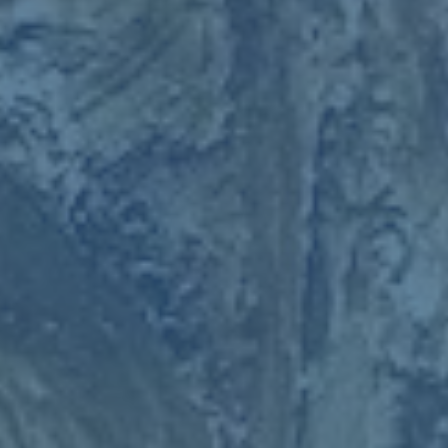
次禁區前沿的射門機會 然而在射門質量與臨門一腳上略顯
急躁 沒能取得領先 隨著時間推移 皇家馬德里逐漸適應節奏
開始降低傳球失誤 利用老練的節奏變換 把比賽引導到自己
熟悉的節奏中 某個關鍵時刻 他們在後場成功化解了壓迫 中
場一腳貼地長傳找到前場空位 僅憑一組二過一配合便完成
破門 這種情節之所以反覆出現 不是偶然 而是兩隊風格碰撞
後的自然產物 一方依靠大量機會堆砌威脅 另一方則依靠效
率與經驗完成致命一擊