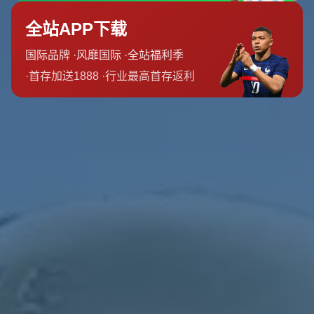
分落後時 他們並不急躁 反而能在壓力之下維持組織結構與
進攻耐心 這種心態 來自於多年歐冠經驗的累積 也來自於對
自身能力的高度信任 相比之下 RB萊比錫作為較年輕的俱樂
部 雖然也有多次淘汰賽經歷 卻偶爾在細節管理與比賽情緒
上出現波動 一旦比分被打破 他們高速進攻的優勢 有時會被
過度冒險的選擇所稀釋 如何在保持侵略性的同時 加強比賽
管理 是RB萊比錫在面對皇家馬德里這類老牌豪門時 必須面
對的課題
從戰術佈局的角度來看 皇家馬德里 對 RB萊比錫通常會呈
現出一個明顯的空間博弈 皇家馬德里非常擅長利用邊路與
半空間來創造機會 他們常透過邊後衛與邊鋒的交叉跑動 拉
扯對方邊路與中後衛的站位 然後在禁區前沿製造空檔 這種
偏重個人能力與局部配合的打法 在面對RB萊比錫時顯得尤
為重要 因為萊比錫的整體壓迫雖然兇狠 但在身後與肋部難