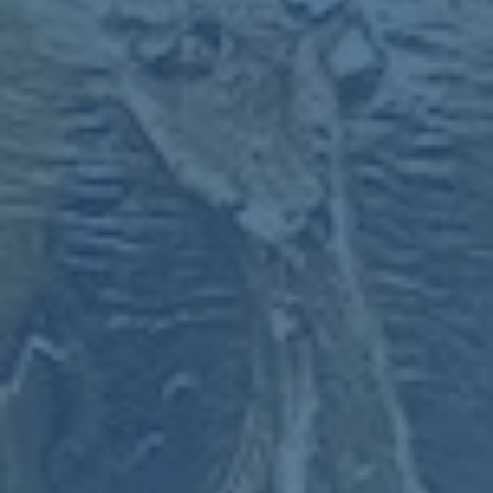
三中卫体系中出任右翼卫 经常在压上后与边锋形成内外线
交叉 跑位既可以沿边线走外线 也可以突然内收形成肋部的
第三人 这点对任何强调细腻配合的豪门来说 都是极具吸引
力的特质
以曼联为例 当布鲁诺费尔南德斯或者芒特出现在右侧内腰
区域时 弗林蓬可以主动压上 牵制对方左后卫 注意力从而解
放内线的组织核心 形成三人小范围传递与斜插配合 这种打
法在曼联过去几个赛季中一直希望出现 却迟迟没有稳定执
行者 如果引进弗林蓬 曼联右路可以在保持足够宽度的同时
更有针对性地冲击对方禁区前沿空档 拉什福德 霍伊伦德等
锋线球员的接应线路也会更加清晰