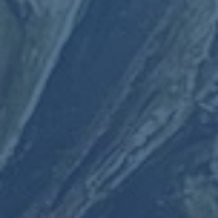
注 也意味着他的转会博弈将非常复杂 对于勒沃库森而言 这
是一次典型的“高位变现”机会 如果他的合同中含有解约条
款 各大豪门在谈判中的主动权将受到限制 需要通过薪资结
构 项目规划和主力承诺来打动球员 这也是现代转会市场中
愈发明显的趋势 球员不仅看重年薪 更重视能否在重要舞台
上稳定首发 能否在战术体系中获得核心角色
从这个角度看 曼联的优势在于位置需求极其迫切 球员几乎
可以预见自己会在短期内成为右路的绝对主力 而且球队处
于重建期 成为体系基石的机会更大 皇马和拜仁则在竞争力
和争冠前景方面更具吸引力 对渴望出现在欧冠后期甚至争
夺冠军的球员来说 这无疑是难以忽视的资源 如何在稳定上
场时间与冠军前景之间取得平衡 将成为弗林蓬团队评估转
会的核心问题之一
他究竟能为曼联带来什么改变