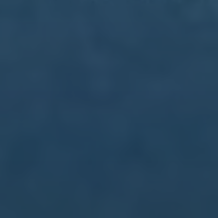
转向更为主动勇敢
豪门围绕同一目标的共同逻辑
将视野拉回到更宏观的层面 曼联 皇马和拜仁同时对弗林蓬
产生兴趣 本质上反映了现代足球的一个趋势 即对兼具攻击
属性与跑动能力的边翼卫需求空前上涨 球队不再满足于传
统意义上只负责防守的边后卫 而是更看重那些能在45度传
中 内收参与组织 无球包抄后点以及高位压迫中发挥多重作
用的球员 弗林蓬正好处在这个时代需求与个人特质高度重
合的交汇点
从某种程度上说 曼联将他视作首要目标 皇马和拜仁也在关
注他 不是因为这名球员具有某种神秘光环 而是因为他所代
表的新型边翼卫模板 已经成为豪门对抗中不可或缺的战术
武器 谁能率先完成这一位置的升级 谁就有可能在未来几个