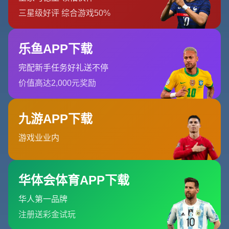
在勒沃库森体系中 弗林蓬经常出现在更接近边锋甚至半前
锋的区域 他在高位压迫和攻守转换中的积极性 极大丰富了
球队右路的战术层次 曼联之所以将他视作首要目标 正是看
中了这种既能踢三中卫体系中的翼卫 又能在四后卫体系下
出任进攻型边后卫的灵活性 对一支尚未完全稳定战术框架
的球队来说 这种可塑性极具价值 曼联可以在面对不同对手
时自如切换三后卫与四后卫 而不必为了体系变化更换整条
防线人员配置
皇马与拜仁的同步关注并非偶然
皇马和拜仁会与曼联在同一时间段盯上弗林蓬 绝不是转会
市场上的巧合 皇马在右路防线已有卡瓦哈尔和巴斯克斯 但
两人都逐渐步入生涯后期 高强度赛季中伤病风险加大 同时
球队节奏也在悄然年轻化 在这种背景下 一名具备超强纵向