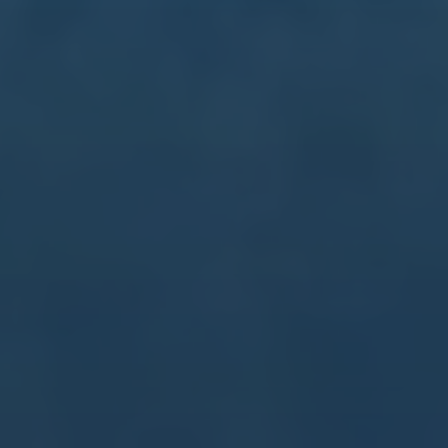
最高的那一批 只要始终保持职业态度 抓住每一次登场机会
高光时刻终究可能到来
当夜色再次笼罩伯纳乌 看台逐渐空荡 那块显示屏上的2比1
和总比分4比3仍在提醒人们 欧冠不仅是战术与技术的较量
更是意志与信念的试炼 而何塞卢的名字 将长久地留在这一
夜的篇章里 成为皇马欧冠故事中新添的一段传奇
上一篇：弗林蓬是曼联的首要目标 皇马&拜仁也在关注他
下一篇：罗马诺-皇马准备报价贝林厄姆 两周前已与球员谈妥
Copyright 2024
星空·体育（官网）APP下载 - STARSKY
SPORTS
All Rights by
星空体育