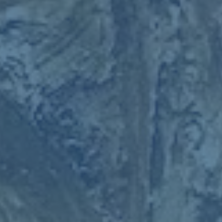
拜仁的遗憾 从优势局面到崩盘只隔一线
站在拜仁的角度 这场2比1的失利远不止比分本身的打击 更
残酷的是他们曾距离晋级如此之近 在长时间的比赛进程中
拜仁的整体防守纪律性值得肯定 针对皇马中场组织核心的
限制也颇为有效 他们在进攻端通过高效反击与中路渗透 多
次制造威胁 并一度让皇马后防线变得被动
但足球比赛并不只看大部分时间发生了什么 而往往由那极
短的一两分钟决定命运 在领先后 拜仁选择了相对保守的策
略 更频繁地回撤 并试图通过控球与拖节奏来消耗时间 然而
面对擅长在混乱中寻找机会的皇马 这种退守让自己的禁区
承受了更高密度的传中轰炸 何塞卢的登场 正是在这个节点
上完善了皇马的进攻模型 他成为所有传中线路的终点 也成
为拜仁中卫无法完全应对的变量