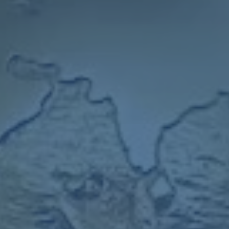
第二球则更加诠释了欧冠舞台的残酷与浪漫 当所有人都以
为比赛即将进入拖入加时甚至被拜仁拖住节奏时 皇马再次
通过边路进攻撕裂对手禁区防线 何塞卢在越位线附近精准
卡位 在一条几乎需要用脚尖丈量的直线上完成了对防线的
压迫与反超射门 这记进球不仅改变了比分 也瞬间击溃了拜
仁仍在支撑的心理防线 三分钟两球 这种叙事模式极具戏剧
张力 但从足球专业视角看 这是“持续冲击+准确执行”的结果
而非简单的运气堆砌
皇马欧冠气质 背后是一套长期固化的赢球机制
许多人在讨论这场总比分4比3的胜利时 常用“玄学”来解释
皇马在欧冠中的不可思议表现 但如果细拆会发现 这种气质