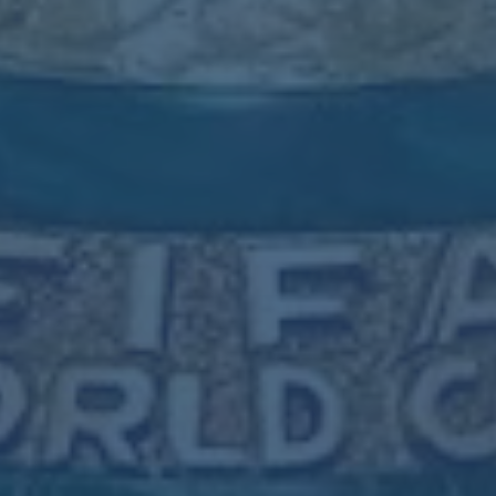
怨判罚与相互示意防守站位时 多多少少消耗了集中力 在那
短短的缓冲时间里 皇马已经重新开球并组织下一波进攻 在
巨大心理落差面前 任何一个细小的盯人失误 都可能被放大
成改变命运的灾难 何塞卢第二球的出现 正是发生在这种情
绪尚未完全稳定的节点上