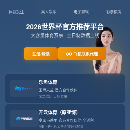
欧冠-皇马2-1绝杀总比分4-3拜仁 何塞卢3分钟2球
栏目：星空体育
发布时间：2026-08-05T02:41:12+08:00
当伯纳乌大屏幕定格在2比1的最终比分时，许多人还沉浸在
几分钟前的震惊之中 一场看似朝向拜仁一侧倾斜的较量 在
短短三分钟内被何塞卢以不可思议的方式翻转 欧冠赛场再