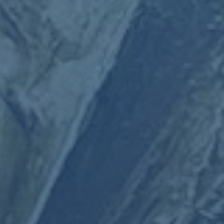
整体空间管理 而拜仁在这方面的调整略显被动 成为被逆转
的导火索
战术细节 何塞卢的角色让比赛走向突变
从战术角度拆解 何塞卢的价值不只体现在进球本身 更体现
在他登场后改变了皇马进攻的重心 次回合比赛的大部分时
间里 皇马更多尝试通过地面配合和肋部渗透撕开拜仁 防线
尽管能制造机会 却始终欠缺禁区内的绝对终结点 当何塞卢
站在中锋位置时 拜仁两名中卫不得不更加集中防守禁区中
路 这迫使边后卫在收缩与外扩之间不断摇摆 一旦选择稍慢
边路传中就会变得更具威胁
更关键的是 何塞卢在对抗中的稳定性 为皇马提供了大量二
次进攻的机会 即便第一次争顶未能直接形成射门 也能在禁
区附近制造混战 这正是逆转中最危险的局面之一 后防线在