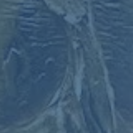
有着非常具象的支撑 首先是阵容结构 在比赛关键阶段 替补
席上始终有能力改变比赛节奏和风格的球员 从技术小个子
到高点支点 配置多样 令对手防线难以预判其次是对高压环
境的适应 多名球员曾实现过欧冠逆转甚至多次决赛经验 在
落后时 他们并不会情绪崩塌 反而对“拖到最后时刻再解决问
题”这件事抱有某种近乎理性的自信
此外 皇马在主场伯纳乌的氛围也是关键因子之一 当球队在
比分落后仍在进攻时 看台并不会出现嘘声 而是通过更密集
的呐喊来持续向对手施压 在这种环境下 防守方面对的不再
只是11名球员 而是近乎全场的心理压迫 对拜仁这样的传统
强队而言 即便拥有丰富的客场经验 在最后几分钟体能与专
注度下降时 也可能在潜意识中被这种氛围左右 一次解围不
坚决 一次协防迟疑 都足以改变比分走向