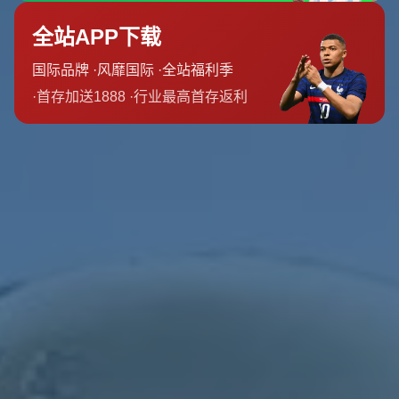
第一个进球来自右路传中与门前混战的结合 在拜仁后卫已
经接近极限防守时 何塞卢依旧保持了对皮球落点的高度专
注 在对方解围不利的一瞬间 抓住那极其短暂的时间窗口 用
干净利落的射门将比分扳平 这既是中锋嗅觉的体现 也是其
长期在不同球队辗转后 对机会稀缺性的深刻理解 球迷习惯
于用“门前杀手”来概括这种能力 但其背后是无数次失败冲
顶与跑位调整积累出的经验