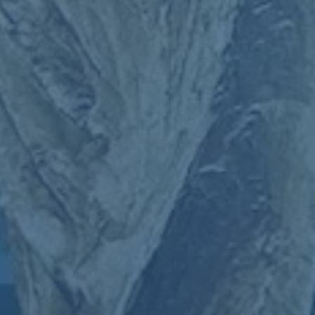
魔笛与门迪的存在能够起到桥梁作用 魔笛以自己的职业态度和自
支球队在更新换代时 老将是否被保留在关键位置 往往决定着球
升级