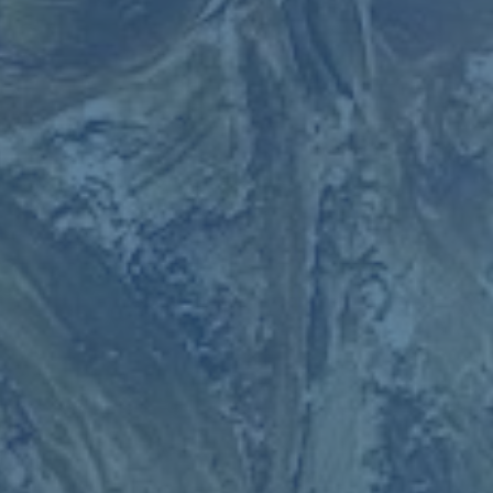
被动甚至频繁丢球权 而一旦后防线在左路缺乏门迪这样的稳定点
于风险控制与比赛管理层面的深意
的新老交替阶段 年轻球员的上位与老将的延续之间 需要找到一个
方面 球队需要通过贝林厄姆 罗德里戈 维尼修斯等年轻核心来注
将们在大场面中的判断力和稳定性 尤其是在欧冠这种容不得半点
保驾护航