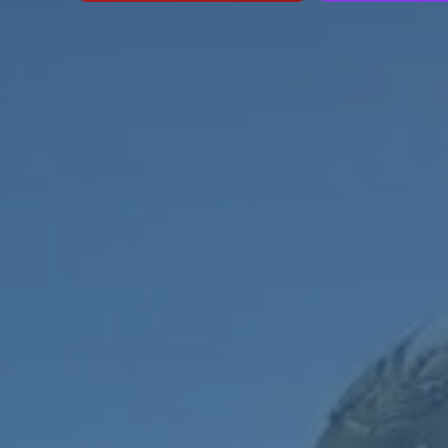
魔笛领衔 经验成为皇马中场的定海神针 在这份皇马
而因球队中场进入新老更替而更加凸显 当比赛节奏陷
旅 皇马很需要一位能够在狭小空间下稳定出球的组织
年轻队友处理高压局面 从而避免不必要的失误和情
从战术角度看 皇马主帅在有魔笛领衔的情况下 可以