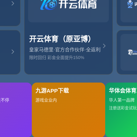
vs柏林联大名单：魔笛领衔、门
栏目：星空体育
发布时间：2026-08-05T02:41:12+08:00
的大名单正式出炉 其中最抢眼的无疑是魔笛莫德里奇继续领衔中
马在新老交替期的用人逻辑 战术取向以及对欧冠舞台的雄心
信号 从纸面上看 这场皇马vs柏林联的大名单结构相对均衡 经验
合 后防线上门迪回归 阿拉巴 吕迪格 卡瓦哈尔保证了防线的稳定
稳打 通过控制中场节奏和边路推进来掌控比赛进程