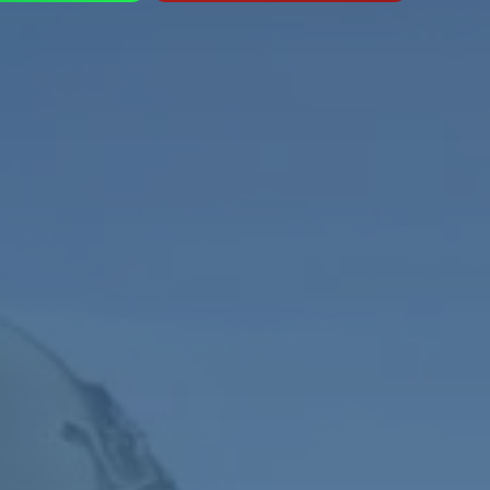
不再年轻 但魔笛在皇马阵中的作用并未被时间冲淡 反
点 对阵柏林联这种擅长高位逼抢和快速反击的德甲劲
引 他在欧冠赛场积累的丰富经验 足以在关键时刻帮助
拉宽对手防线 让前腰与锋线获得更多直塞接应空间 当