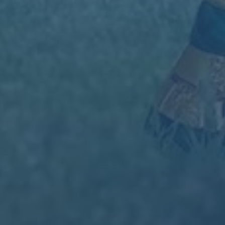
同时 门迪回归也为皇马提供了更高的防守容错空间 
击打穿的风险至关重要 一旦左路防守稳固 对手就不
单的人员排序 更是对比赛走势的预案设计