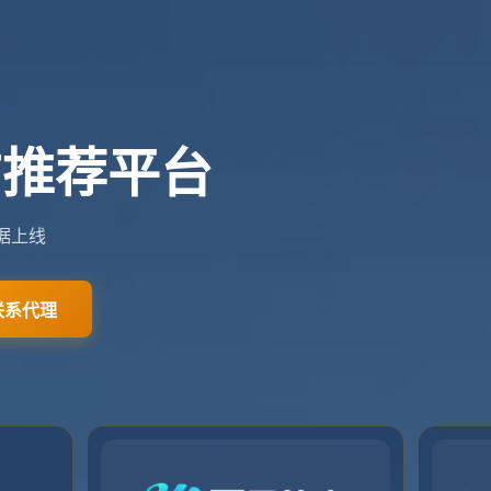
首页
公司介绍