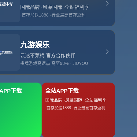
迪回归
场 而左后卫门迪的回归则为球队后防线注入一针强心
与活力并存 前场由年轻锋线承担冲击任务 中场则由莫
与硬度 大名单所传递的信息很清晰 皇马并未把柏林联