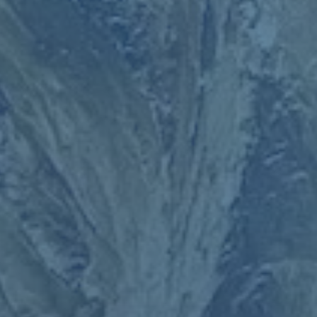
身体感受，也是对那种长时间保持高度专注的心理写照——身体在