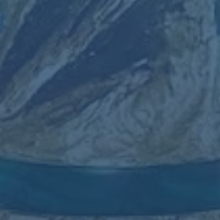
后腰并不一定频繁飞铲，却总能出现在对手传球路线的关键节点
整条防线要么整体后撤，要么一起前顶，绝不能出现一人压上一
果少了他在身后那种稳定而清晰的指挥，防线很可能在某个瞬间
。