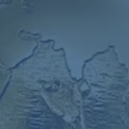
现，但真正优秀的门将，往往是在“什么都没发生”的比赛中体现
以及节奏控制上。
，提前压出禁区弧顶附近，缩短自己与防线之间的距离，为中后
即发动长传，还是通过短传再度组织——都会直接影响球队的攻
种对整体防守强度的幽默总结，也是对自家防线的一种认可——
当你回看全场比赛画面时，才会意识到它的难度。
系从前场到后场都在高效运转。通常而言，这样的比赛会有几个
证了对手难以在禁区前形成舒适的起脚环境。
能力出众的球队在面对强压迫时全场射正为零。对方主帅在战术