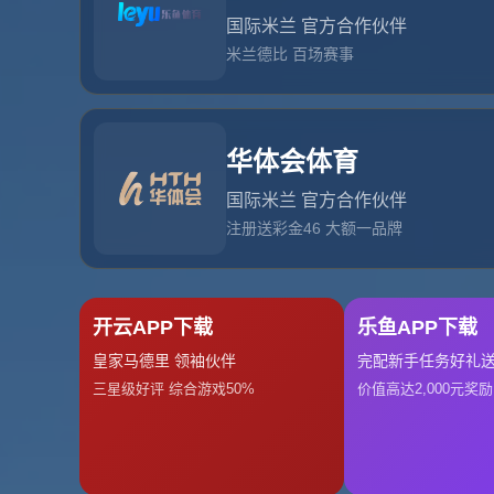
对手0射
对手0射正 卢宁冷门之战背后 门将价值与球队防线
当终场哨响起，记分牌定格，对手全场0射正，而站
一个愈发典型的场景——门将整场几乎没有真正意义
防守体系、门将角色和团队默契的生动课程。
从“手指冻僵”看出一场比赛的走向
当一名门将赛后说自己“手指都冻僵了”，通常意味
似是场上最“轻松”的角色，甚至会被戏称为“看球员
对手0射正，首先说明的是整体防守的成功，这是后
对比赛结构的清醒判断。门将的安全感，来自于前