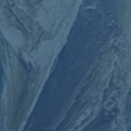
强调自己的零封纪录，这种表达方式本身也折射出更衣室内的一
指挥和出击判断；中场球员会为一次成功的反抢感到自豪，前锋
意外惊喜，而是一种可以复制的习惯。
恰说明球队内部的紧张并没有演变成压抑，反而通过幽默感释放
具备的气质。
将全场无扑救的极端案例。有的比赛中，对手的射门次数被限制
门的“终结者”，而是防守体系的第一道闸门。很多成功的压迫