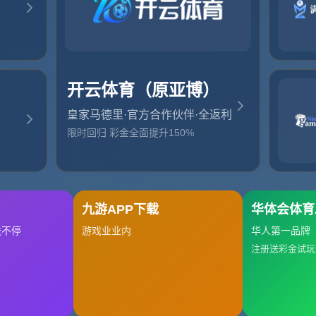
正!卢宁-感谢球队 今天我的手
栏目：星空体育
发布时间：2026-08-03T02:41:11+08:00
的双重胜利
在球门线上的卢宁却笑着说出那句“感谢球队，今天我的手指都冻
上的扑救动作，却依然是防线体系中不可或缺的核心角色。这场
着两件事一是天气的确寒冷，二是他几乎没有机会触球完成真正意
”。真正经历过这类比赛的人都明白，这种“闲”并不等于轻松，
卫和中场在拦截、抢断、压迫、协防等层面全面占优的体现。卢
方队友的执行力和纪律性，而队友的底气，也同样来源于身后门