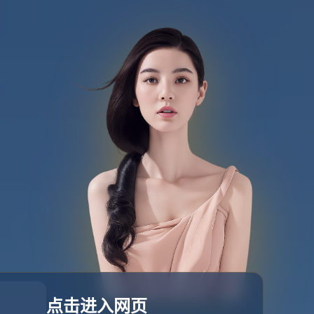
产品服务
新闻中心
联系我们