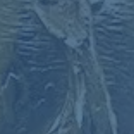
内容不佳背后折射出的战术选择
所谓踢得很差 并不一定意味着全场被动 有时是因为球队在
战术层面做出了偏保守偏务实的选择 例如在首回合占得先
机的情况下 皇马往往会把节奏控制在自己可承受的区间 内
收边路站位 收缩中场距离 刻意降低比赛的对抗频率和转换