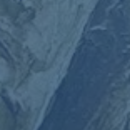
从审美到功利 球迷心态的摇摆
现代球迷对比赛的诉求日益复杂 一方面希望球队以压倒性
优势赢球 享受高位逼抢 细腻配合 远射世界波 另一方面又在
关键赛事前高喊只要晋级怎么踢都行 安帅的这句话在某种
程度上恰好戳中了这份矛盾 他坦率承认比赛不好看 是对球
迷审美诉求的尊重 同时又用打进欧冠八强来提醒大家 结果
在这个阶段的权重被无限放大 对于习惯了皇马高光时刻的
观众来说 如何在审美与功利之间找到平衡 成为每一个欧冠
夜里必须面对的问题 当结果暂时站在皇马这边 时不时的内
容乏善可陈或许可以被理解为通往更高目标路上的噪音
安帅哲学 不被一场好坏绑架整体判断
纵观安切洛蒂的执教生涯 他鲜少因单场表现而情绪失控 无
论是银河战舰式的大胜 还是今天踢得很差却侥幸晋级 他都