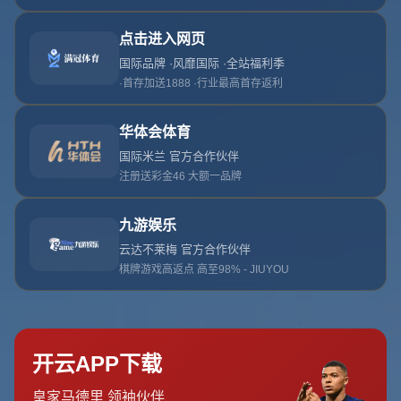
期待
足球世界总是充满惊喜，而这一次的重磅消息无疑让英超球
迷热血沸腾！据知名转会专家法布里齐奥·罗马诺爆料，荷
兰传奇前锋范尼斯特鲁伊（范尼）已与莱斯特城达成协议，
将正式出任球队新任主教练。这一消息不仅标志着范尼教练
生涯的新篇章，也为莱斯特城注入了新的希望。究竟这位昔
日的进球机器能否在教练席上再创辉煌？让我们一探究竟！
范尼的教练转型：从球员到战
术大师的蜕变
范尼作为球员时期的传奇人物，曾在曼联和皇家马德里等豪
门留下无数经典瞬间。他的职业生涯充满了荣誉，尤其是在
英超赛场，他的进球效率令人叹为观止。如今，范尼选择以
教练身份回归英超，
莱斯特城新主教练
的角色对他而言既是