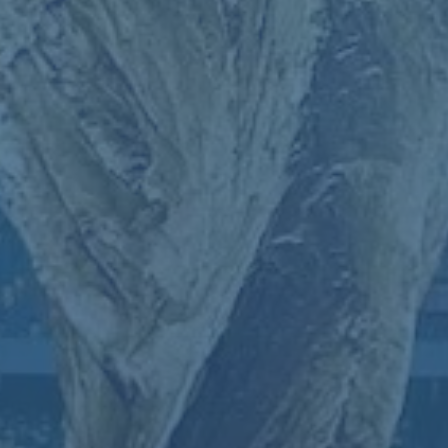
胆，给予他们充分的信任，这也为莱斯特城的重建提供了参
考。
例如，在埃因霍温期间，范尼成功激活了队内的年轻前锋，
让其成为球队的进攻核心。这种对球员潜力的挖掘能力，或
许正是莱斯特城看中他的原因之一。
莱斯特城新主教练
的身
份，将是范尼证明自己战术理念的更大舞台。
球迷期待：范尼能否重塑莱斯
特城
对于莱斯特城的球迷来说，范尼的到来无疑是一个振奋人心
的消息。作为一支曾经创造过“蓝狐奇迹”的球队，莱斯特城
近年来饱受伤病和阵容老化的困扰，急需一位有远见的主教
练带领他们走出低谷。范尼的战术风格偏向于高位逼抢和快
速反击，这与莱斯特城现有的球员特点不谋而合。