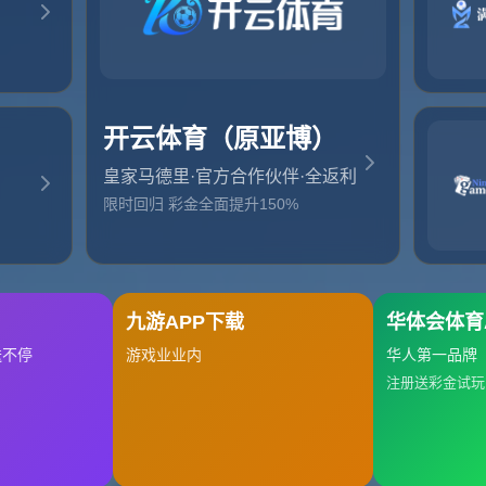
堅稱對桑喬處置合理，即便有違
栏目：星空体育
发布时间：2026-08-03T02:41:11+08:00
门话题。近日，**曼联**与**桑乔**之间的纠纷再次引起了
反**国际足联和**劳动法规**。这一事件不仅挑战了球迷的认知