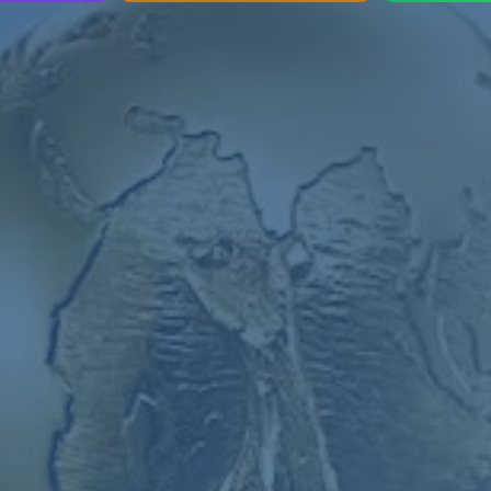
微妙的。球员们是球队的资产，他们通过比赛成绩为俱乐部带来
桑乔的案例中，关于俱乐部是否有权单方面对球员进行处置，是
乐部的利益和内部管理的需要。但这一处理似乎不符合国际足联
过度处罚或不公平对待。因此，曼联此举是否“合理”备受质疑。