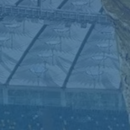
桑乔方面对此不满，并已经通过其律师团向俱乐部
行。桑乔团队强调，曼联的做法不符合公平处理和
**其他案例带来的启示**