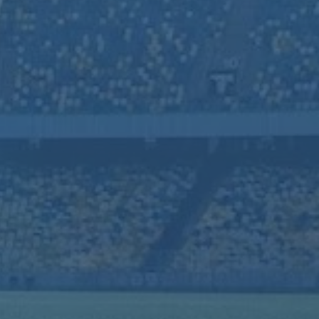
，科斯塔被告知他不再在球队的计划中，随后未能归
明、公平的原则。
关政策时，需要遵循法律法规，并倾听球员的意见。