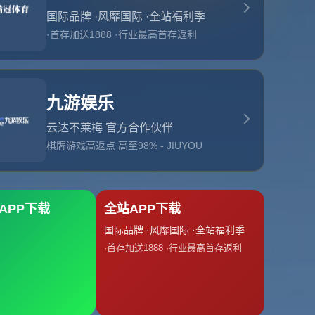
國際足聯和勞動法規.
广泛关注。据《ESPN》报道，曼联坚称他们对桑乔的
，也让众多法律专家和体育评论员展开了激烈讨论。