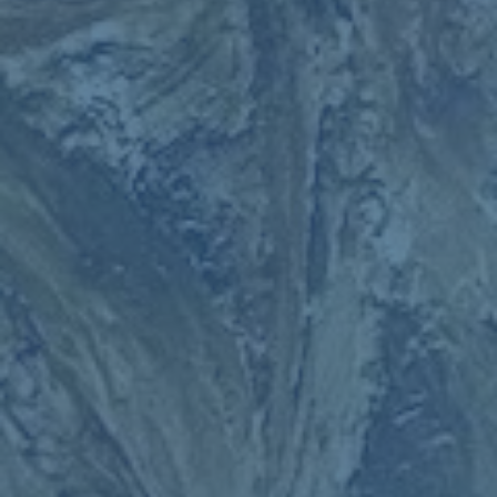
### **案例分析：一次好機會如何成為“快樂瞬間”？**
回顧兩位球員的代表性比賽，一些「快樂瞬間」更值得逐一
剖析。例如歐洲盃小組賽中，莫拉塔的一次門前錯失堪稱經
典：接到隊友精準餵球後，他選擇了一腳笨拙的捅射，結果
擦著門柱外側飛出球場。球迷群體中瞬間炸開了討論，有人
吐槽：“這樣的水準怎麼可能是職業射手？”但細細分析，其
實莫拉塔當時受到防守球員的視線干擾，且處在體能下滑階
段，導致他的射門選擇並不如人意。
馬庫斯-貝里的案例中更體現了一名射手在心理崩壞中的*循
環效應*。歐預賽的一場比賽，他在禁區內幾乎是無人盯防
的情況下浪費了一次必進球機會。這次失誤不僅打亂了球隊
進攻節奏，還使他整場後續比賽畏首畏尾。分析畫面可以看
到，他在射門瞬間考慮過多，錯過了最佳的攻門窗口。