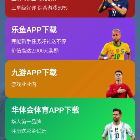
而在**馬庫斯-貝里**這邊，這位瑞典前鋒同樣不甘示弱。
他在瑞典國家隊的比賽中，曾獲得一次與門將一對一的絕佳
良機，但鬼使神差地選擇了過於追求力量的射門，結果高飛
過了橫梁。看臺上的瑞典球迷瞬間低頭掩面，許多人直呼：
“我們錯過的不僅是一個進球，而是一次改變比賽的機會。”