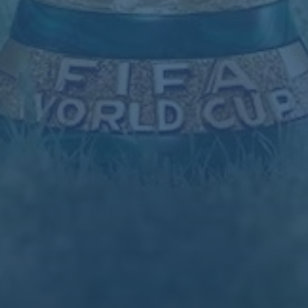
回顾过去几个赛季，塞维利亚在欧联杯上的表现一直相对稳
定。例如，在2019-2020赛季，塞维利亚夺得了队史上的第
六座欧联杯冠军奖杯。相比之下，本赛季塞维利亚的人员调
整较大，但在关键战役中依然能够迅速找到状态，这表明球
队的战术体系和凝聚力并未受到太大影响。
**结语**
塞维利亚在欧联杯中的统治力和适应能力不容小觑。这场对
费内巴切的胜利，再次显示出他们在面对不同风格球队时的
应变能力。随着赛季的推进，塞维利亚能否继续稳步前进，
重现昔日辉煌？让我们拭目以待。
上一篇：官宣！拜仁慕尼黑與諾伊爾續約至2024年.