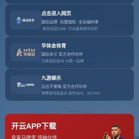
欧联杯16强首回合，塞维利亚以**2-0战胜费内巴切**，再
次彰显其欧战强队的风范。此次赛事中，霍尔丹的精彩远射
和拉梅拉的犀利进球为塞维利亚奠定了次回合晋级的巨大优
势，球队被戏称为“**欧联杯第一队**”。塞维利亚在欧洲战
场上的辉煌战绩常常使人印象深刻，这场胜利不仅令人瞩
目，更令人思考其在欧联杯中的再度崛起。