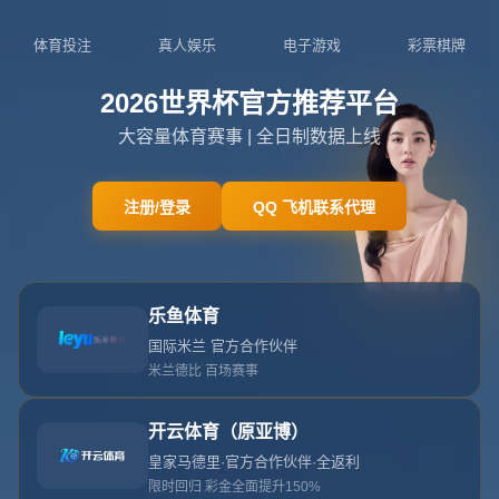
泰倫盧宣稱我們力爭成為賽季末聯盟最佳五大防守球
隊.
栏目：星空体育
发布时间：2026-08-03T02:41:11+08:00
### 泰倫盧：力爭成為賽季末聯盟最佳五大防守球隊