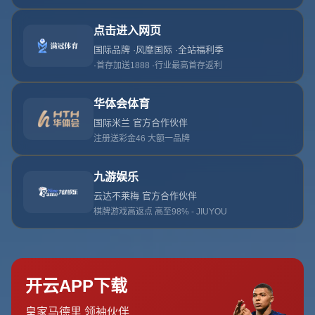
**導語：為何防守成為NBA競爭核心**
在當今NBA，進攻端的華麗表現固然吸引眼球，但每一支
成功的冠軍球隊都證明了防守才是贏得總冠軍的重要基石。
作為快船隊的主教練，泰倫盧最近明確提出目標——**力爭
成為賽季末聯盟最強的五大防守球隊之一**，這無疑指明了
快船未來奮鬥的方向，也引發了球迷們對這支隊伍整體實力