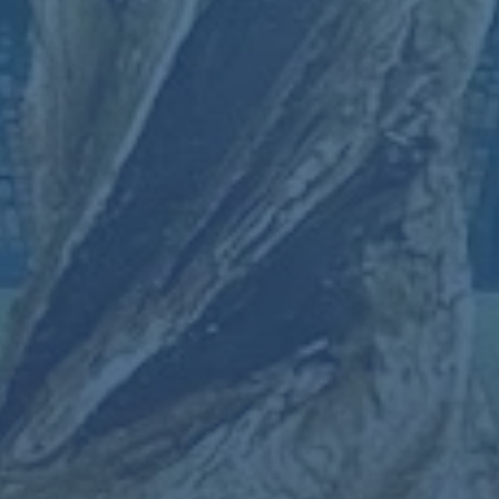
**這些球員的合作加上其他角色球員的努力，形成了一個充
滿潛力的整體防守體系**。
---
### 泰倫盧的防守哲學：團隊至上
泰倫盧素以出色的比賽調度和臨場應變著稱，而他在防守端
的理念也異常注重細節。他主張防守不僅僅是個人的能力展
示，而是整支球隊的統一協作。他特別重視防守***輪轉速
度***、換防的時機掌控以及整體防守默契度的培養。
例如，在本賽季的一場對陣強敵金州勇士的比賽中，快船隊
採用了激進的防守策略，成功將勇士的場均三分命中率壓低
到僅有27%，迫使對方球星不得不進入效率更低的中距離投