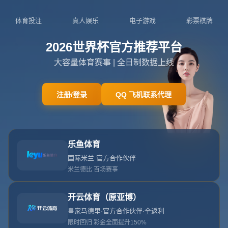
21／22賽季歐冠小組賽第4輪基輔迪納摩0-1巴塞羅那
法蒂打進制勝球登貝萊傷愈復出.
栏目：星空体育
发布时间：2026-08-05T02:41:12+08:00
**21/22赛季欧冠小组赛第4轮：基辅迪纳摩0-1巴塞罗那，
法蒂制胜球与登贝莱的复出之夜**