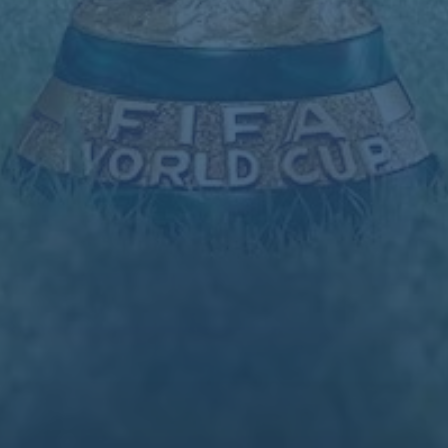
他们的晋级之路奠定了基础。在欧冠这样的比赛上，任何一
场胜利都是历史性的，而法蒂和登贝莱的精彩表现让这场比
赛显得尤为值得铭记。
这场比赛不仅仅是**一场胜利**，更代表巴萨正在回归巅峰
的象征。在未来的比赛中，如何继续利用年轻球员的激情以
及经验球员的理智，将是巴萨继续取得胜利的重要课题。
**关键词：巴塞罗那、欧冠、法蒂、登贝莱、基辅迪纳摩、
胜利**
上一篇：一月四日的NBA傑出球員評選.
下一篇：世界杯16強荷蘭3-1美國 鄧弗裏斯2傳1射 荷蘭輕取美國挺進8強！.