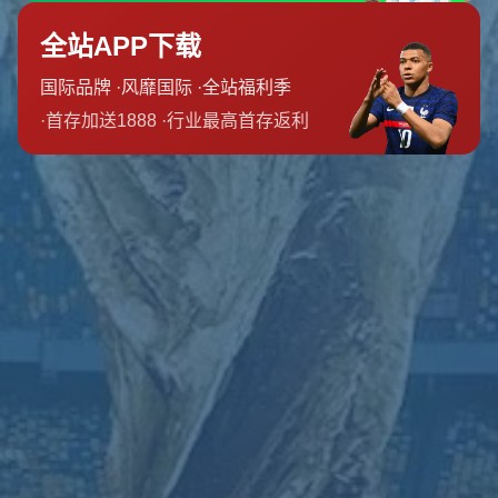
同时，不上诉的决定也反映了**对裁判公平性和公信力的支
持**。既然目前的裁决系统和程序都处在不断的优化和完善
中，接受而非质疑可以看作是对未来足球裁判制度健康发展
的支持。这样的行为无异于在公众视野中树立了一个正面的
榜样，对维持足球比赛的**公平竞争和体育道德**有着潜移
默化的积极影响。