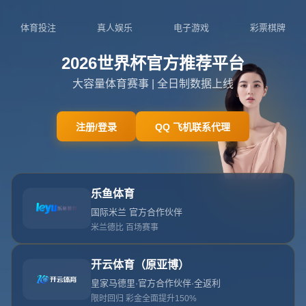
曼聯官方表示將不對卡塞米羅紅牌提出上訴 不認為
能推翻處分.
栏目：星空体育
发布时间：2026-08-03T02:41:11+08:00
**曼联官方表示将不对卡塞米罗红牌提出上诉，不认為能推
翻處分**