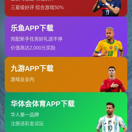
其次，从**战略层面**来讲，选择不提起上诉也不失为明智
之举。通常情况下，上诉过程复杂且耗时，并且可能造成球
队士气的波动。此外，卡塞米罗的替补人选也能够在比赛中
发挥出色，比如我们可以看到更多年轻球员得到在关键位置
锻炼的机会。**利用这样的机会调整组合，并以新的面貌迎
来接下来的比赛，可能是曼联更为长远的考虑**。
**从近年来的其他案例来看**，球队选择不上诉并非孤例。
其他英超球队曾在类似情况下，选择通过阵容调整和团队协
作弥补主力球员缺阵带来的影响。在判断上诉成功率低的情
况下，接受现状并作出策略调整，以确保球队整体运作不受
太大影响是很多俱乐部的选择。