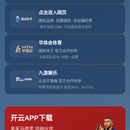
球对决。比赛不仅展示了团队合作的重要性，还突显了年轻
球员在关键时刻的突破能力和替补球员的制胜作用。本文将
深入探讨**温永骏的处子球**和**儒尼奥尔替补制胜**的精
彩表现，并分析其背后的因素和影响。
**长春亚泰的坚韧表现**
在这场比赛中，长春亚泰队凭借出色的整体配合和冷静的比
赛心态，实现了对广州城的逆转胜利。从一开场，长春亚泰
便表现出了很强的进攻欲望，努力压制对手。凭借顽强的战
术执行，特别是在进攻和防守上的精准配合，他们赢得了不
少关键球权，这为后面的胜利奠定了基础。
**温永骏的惊艳处子球**
在这场比赛中，最值得称道的当属**温永骏**打入的关键处
子球。这位年轻的球员在比赛的关键时刻，用一次完美的射