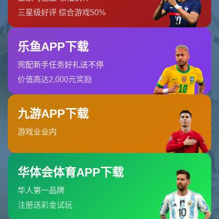
门打破了广州城的防线，为长春亚泰扳平比分。温永骏展现
出了年轻球员特有的冲劲和自信，他的这粒进球不仅为球队
带来了希望，也奠定了他在球队中的核心位置。这一进球背
后，是他日益提升的技术能力和心理素质的体现。
**儒尼奥尔的制胜一击**