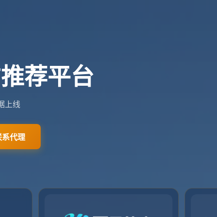
首页
公司介绍