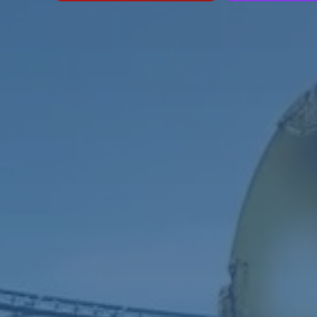
本赛季赛程密集度较高，特别是在欧战赛程和国际