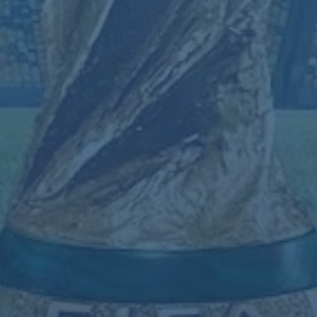
因素，由于世界杯在冬季进行，荷甲联赛将在11月到12月中旬
赛人员的节奏适应提出了新的挑战。
温，将面临赛季重启时的额外风险。例如，阿贾克斯的多名核心球员
gwijn）——将会在世界杯后极短时间内回归俱乐部，需要在短期内找回
联赛赛程表**充分体现了荷甲的激烈竞争与多方位挑战。无论是传统
观众而言，这无疑是一场历时一年的视觉盛宴，每周的赛程都值