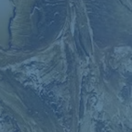
欧洲冠军联赛或欧洲联赛的征程中。这种赛程安排无疑对球队的
有多场比赛被视为“焦点对决”。其中，最具影响力的要数荷兰
点。本赛季，两队的首回合较量安排在**第11轮**（2022年10
些年来的崛起，依然需要全力捍卫自己的荷甲领军者地位。
*第13轮**和**第29轮**进行两场正面交锋。尤其是次回合
还迎来了新的升班马——*SBV精英队（Excelsior）*与*埃门
精英队为例，赛季初期连续面对费耶诺德、阿贾克斯等强敌，如