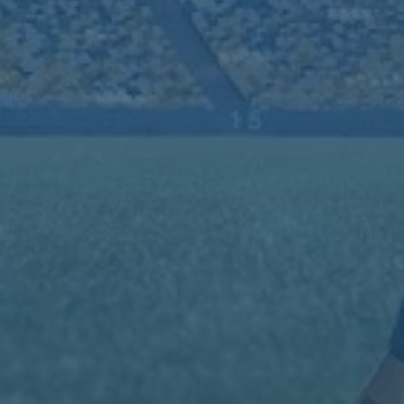
2022年的卡塔尔世界杯是今年赛事安排的特殊背景
既为各球队的伤病球员提供了恢复期，也对全体参
许多具备荷兰国脚级球员的球队，如阿贾克斯和埃因霍
Timber）和前锋史蒂文·贝尔温（Steven Ber
### 结语
综合来看，**2022-2023赛季荷兰足球甲级
赛季都注定将充满戏剧性与悬念。对于喜爱足球的