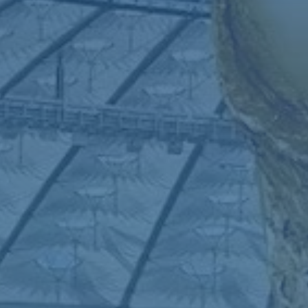
仅要在国内联赛中争夺榜首位置，还需投入精力在
### 焦点对决与豪门较量
作为一项激烈且历史悠久的联赛，本赛季荷甲赛程中
- **阿贾克斯vs费耶诺德**：
这场荷甲历史上的“国家德比”，无疑是每个赛季的绝对看
下旬）。阿贾克斯作为卫冕冠军，面对费耶诺德这
- **埃因霍温vs阿贾克斯**：
作为另一场重要较量，埃因霍温将与阿贾克斯分别在*
### 升班马与保级球队的赛程挑战
除了争冠球队的焦点赛事外，2022-2023赛季的荷甲
距，升班马在赛程上的表现格外受到关注。以SBV
的关键。