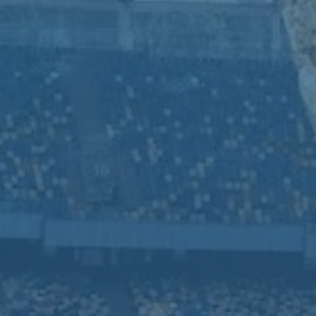
另一方面，去年勉强保级的幸运儿*瓦尔韦克（RKC Wa
23轮到第26轮连续对阵阿贾克斯、埃因霍温和四支
### 年末世界杯与赛程调整