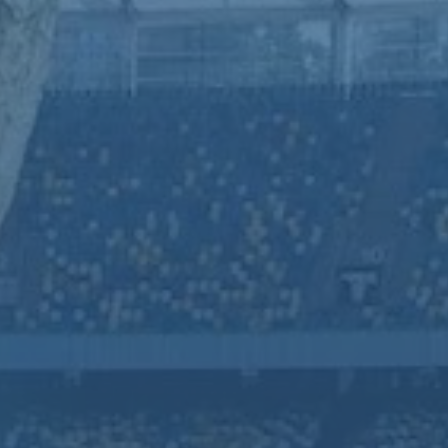
劣势，多次在“魔鬼赛段”遭遇强队夹击。例如，坎布尔在第