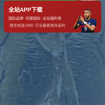
高接低挡都堪称经典。例如，第27分钟，坎塞洛一脚势大力
沉的远射击中立柱后反弹到禁区，曼城前锋斯特林试图补
射，但瓜伊塔快速起身将球没收。这种冷静的处理无疑打击
了曼城进攻端的士气。
此外，水晶宫的反击战术也给了曼城不小压力。虽然他们全
场仅有6次射门，但每一次都能形成威胁，这与球队整体默
契度以及善于把握机会的比赛理念密不可分。
---
### **德布劳内坎塞洛遗憾中框，曼城锋线陷入瓶颈**
**曼城能够占据积分榜前列**，离不开德布劳内的中场组织
力与坎塞洛的边路创造力。然而，这两位球员本场比赛的门
框不幸“眷顾”，让球队错失两次绝佳机会。
第57分钟，德布劳内在禁区外完成一脚精妙远射，皮球划出