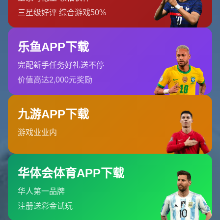
---
### **水晶宫防守表现令人惊叹，零封曼城非偶然**
作为一支中下游球队，水晶宫本赛季一直展现出韧劲十足的
防守功力。**本场面对实力强大的曼城**，水晶宫主帅帕特
里克·维埃拉选择了以稳固防守为核心的策略。他排出了一
个极具针对性的阵型，限制了曼城中前场核心球员的活动空
间，尤其对德布劳内进行了严密盯防。
在整个比赛过程中，水晶宫门将瓜伊塔的表现尤为亮眼。面
对曼城的18次射门，其中4次直面威胁球，瓜伊塔每一次的