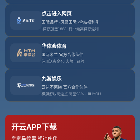
英超第29轮的一场比赛中，**水晶宫主场迎战曼城**，双方
最终以0-0握手言和。这场比赛虽然乍看没有进球，但比赛
过程却是跌宕起伏，让人肃然起敬。曼城在进攻端狂轰滥
炸，却始终未能敲开水晶宫的球门。尤其值得一提的是，**
德布劳内与坎塞洛的射门双双击中门框**，更是让瓜迪奥拉
郁闷不已。然而，整场比赛**瓜帅坚持“零换人”**，引发了
球迷们对其战术安排的广泛讨论。那么，水晶宫是如何顶住
压力守住平局的，而曼城为何在关键一战中浪费了大好机
会？接下来，让我们从比赛的全局和细节中进行探讨。