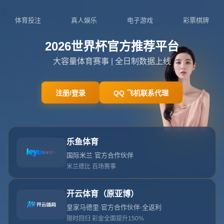
2023FIFA年度最佳球員提名：馬塞洛·布羅佐維奇.
栏目：星空体育
发布时间：2026-08-05T02:41:12+08:00
**2023 FIFA年度最佳球员提名：马塞洛·布罗佐维奇的荣誉
与实力解析**
在2023年的足球世界中，马塞洛·布罗佐维奇（Marcelo