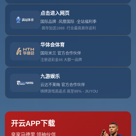
Brozović）凭借他在赛场上的卓越表现成功斩获**2023 FIFA
年度最佳球员提名**。这位克罗地亚中场球员不仅是俱乐部
的灵魂人物，更是国家队的重要核心。他的入围不仅体现了
个人能力的巅峰，还代表了中场球员在现代足球中的不可或
缺。让我们一起深入解析布罗佐维奇的闪耀表现，探讨他为
何能占据这一荣耀席位。
### **稳定的中场统治力：布罗佐维奇的战术价值**
作为中场指挥官，布罗佐维奇长期以来以**超凡的控场能力
**和攻防转换中的精准决策赢得了各界的赞誉。他的大局
观、体能以及精准的传球能力，使得他在比赛中的地位难以
替代。不管是在国际米兰效力期间，还是在克罗地亚国家队
的比赛中，他的表现始终维持在高水平。他的防守覆盖范围
之广，堪称本世代最佳中场之一。数据显示，布罗佐维奇在