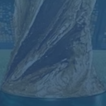
经未能适应现代足球中各队主张的快节奏、高压打法。
反观罗马，他们在这个夜晚的表现深刻诠释了穆里尼奥式足
球的特色：“低控球率，但高效率。”在全场控球率不足40%
的情况下，他们却用仅有的几次关键机会，最大化了进球效
率。这无疑值得米兰在未来应对类似局势时汲取教训。