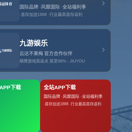
球 荷蘭驚險守住1分.
现了双方球员的超凡球技，也为接下来的赛事增添了许
势的影响**。
得领先。**加克波凭借其速度与精准的射门**，
能攻破荷兰的防线，但他们持续的高压逼抢为下半场