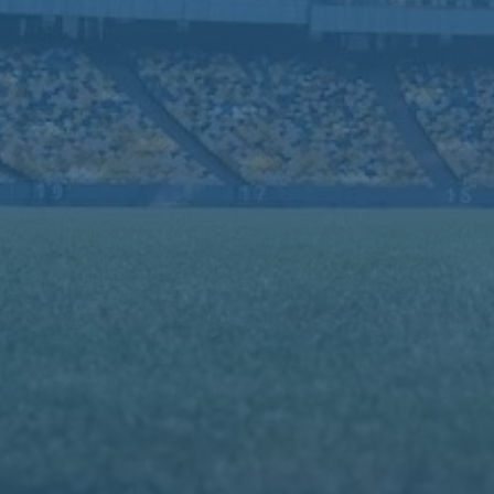
通过这场1-1的精彩较量，球迷们不仅再一次见识
远影响，都值得我们继续关注和探讨。