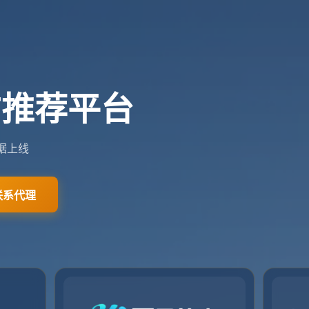
首页
公司介绍