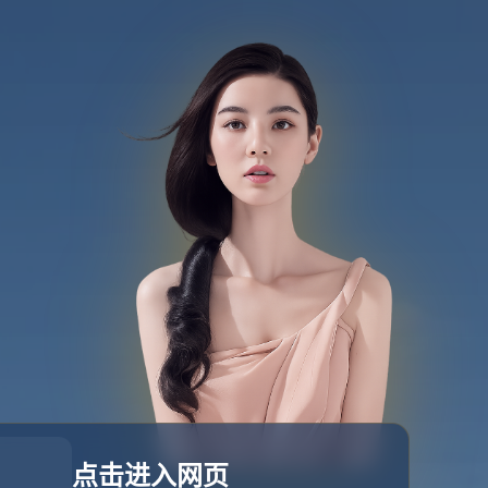
产品服务
新闻中心
联系我们