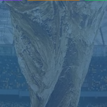
不仅打入两球，更是三次助攻队友得分，无疑成为场上的核心人物
伊斯来说，这场比赛可能是他职业生涯中的一大亮点。
们在战术上的成功。球队采用了快速渗透的进攻策略，**通过中
稳固的防守与快速反击，几次将比分扩大。