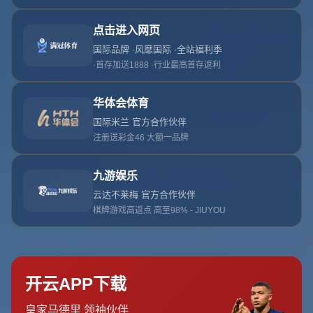
随着英超夏季转会窗口的开启，各大豪门之间的竞争再度掀
起热潮。而在这个夏天，利物浦成为最引人注目的球队之
一，凭借一笔震撼转会吸引了全世界球迷的目光——**阿根
廷世界杯冠军中场球员亚历克西斯·麦卡利斯特（Alexis Mac
Allister）以主力身份加盟，并将身披象征核心地位的10号战
袍**。作为世界杯冠军队的重要成员，麦卡利斯特的到来不
仅提升了红军中场的整体实力，也为即将到来的赛季注入了
新的活力。
### **阿根廷的荣耀：世界杯冠军的核心中场**
亚历克西斯·麦卡利斯特在2022年卡塔尔世界杯上的惊艳表
现让人印象深刻。这位年仅24岁的中场球员，以其出色的技
术、敏锐的球场意识以及稳定的体能状态，为阿根廷队赢得
世界杯冠军立下赫赫战功。尤其是在决赛对阵法国队的比赛