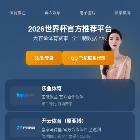
阿根廷冠軍中場披10號戰袍 利物浦官宣麥卡利斯特
加盟.
栏目：星空体育
发布时间：2026-08-05T02:41:12+08:00
**阿根廷冠军中场披10号战袍 利物浦官宣麦卡利斯特加盟
**