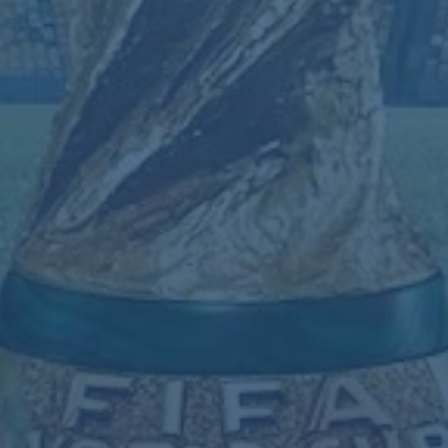
在2022/23赛季英超联赛中，效力布莱顿的麦卡利斯特出场
35次并打入10球，同时完成2次助攻。**更引人注目的是，
他的长传成功率高达82%，对抗争抢成功率也超过了70%，
显示了他作为攻防转换枢纽的重要价值**。相比其他潜在中
场目标，麦卡利斯特不仅性价比更高，其经过英超适应的经
历也免去了“外来者”的磨合期，这一优势令他迅速成为利物
浦的头号引援目标。
值得一提的是，早前布莱顿主帅德泽尔比曾公开称赞麦卡利
斯特是“球队的宝藏”，他认为这位年轻球员在战术执行和心
理成熟度方面表现出的能力十分罕见。这样一位兼具大赛经
验与技术天赋的中场核心加盟，无疑是利物浦重回巅峰的重
要砝码。
### **不仅是冠军，更是领袖**