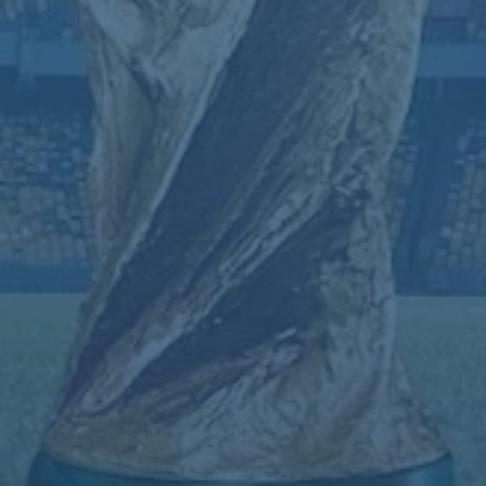
活，他们的进攻速度与防守反击将成为关键。在中场的拼抢
调度上，塞内加尔需要找到限制英格兰进攻节奏的方法，这
无疑对教练组的临场指挥能力提出了巨大的考验。
此外，**英格兰**的战术灵活性和塞内加尔的顽强特质将可
能在比赛中形成鲜明对抗。英格兰的多变站位和精准长传可