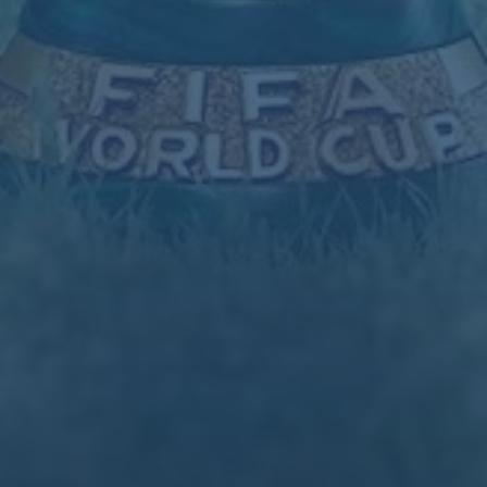
以直击对手防线，而塞内加尔的快速反击和强壮身体素质可
以有效地阻挡英格兰的猛烈进攻。
**总结**
随着世界杯16强战即将打响，英格兰和塞内加尔注定将为观
众奉献一场技战术与心理素质相结合的精彩对决。不论最终
结果如何，这样的比赛无疑将成为世界杯历史上不可忽视的
经典篇章。
通过这场比赛，我们不仅有机会再次见证**英格兰**的强大
实力，还能欣赏到**塞内加尔**成为黑马的潜力。值得所有
球迷期待这场必将载入史册的精彩对决！
上一篇：AI評選全球最大10家俱樂部：利物浦第五，槍手未入選！.
下一篇：率隊完成歷史性逆轉！安切洛蒂："維尼修斯是世上最具決定性的球員＂.