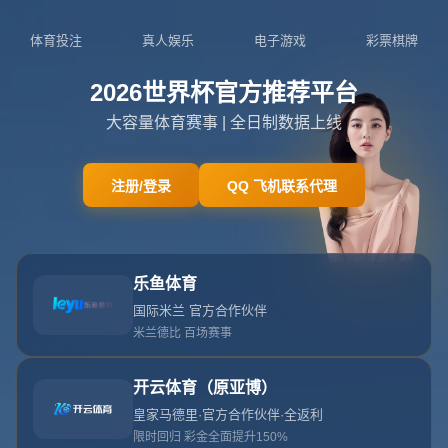
世界杯16強 英格蘭豪陣應對 塞內加爾能成本屆黑
馬？.
栏目：星空体育
发布时间：2026-08-05T02:41:12+08:00
**世界杯16强：英格兰豪阵应对 塞内加尔能成本届黑马？
**