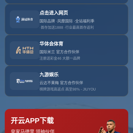
每一届世界杯都是诸强逐鹿的舞台，其中16强的激战尤为引
人注目。**英格兰**作为传统强队，总是不缺报道和关注，
阵容的豪华程度往往成为话题。然而，焦点常常不在那些耳
熟能详的豪强身上，而是那些潜在的“黑马”——比如来自非
洲的强队**塞内加尔**。他们是否有能力在本届世界杯中扮
演惊奇制造者的角色呢？
**英格兰的豪华阵容**
英格兰向来以其深厚的足球底蕴和豪华的阵容著称。本届世
界杯，他们再次凭借一支年轻却经验丰富的队伍登上国际舞
台。从*哈里·凯恩*这样经验丰富的前锋，到有着无与伦比
速度和技术的边锋，再到防守线上如山般稳定的后卫，英格
兰的每条线都充满了明星光芒。这样的配置不仅赋予他们在
比赛中的多种战术选择，更让他们在面临挑战时显得游刃有