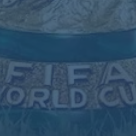
从而带动票房、转播收入、赞助商广告等多方面的商业回
报。同时，主客场制度还将为各地方的俱乐部带来额外经济
效应，例如拉动周边商圈、促进地方品牌合作等。
3. **国际竞争力逐步回归**
长远来看，这一调整将为中超俱乐部参与国际赛事打下扎实
基础。譬如亚冠赛场上，中超球队始终被称为“一日游”选
手，这与国内联赛长期存在的不稳定体系密不可分。调整制
赛后，球队的竞技状态将更连贯，为国际比赛带来更好表
现。
---
### **球迷热情点燃，各地复赛热潮**
对于球迷而言，主客场制的恢复无疑是一个天大的好消息。