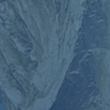
### **传统联赛回归带来的多重利好**