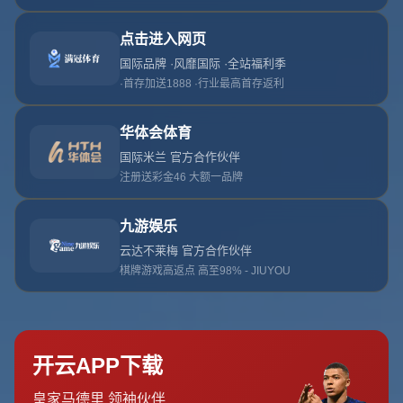
2023年，中国足球迎来了新的希望。经过长时间的等待，中
国足球超级联赛（中超）终于传来振奋人心的消息——本赛
季的中超赛事预计将于**7月18日重燃战火**。更值得注意
的是，新赛季将摒弃上赛季因疫情特殊性而采用的淘汰赛模
式，重新回归经典的联赛赛制。这一改变无疑将对中超的竞
技水平、球迷参与感以及整体市场发展带来巨大影响。本文
将解析这一改变的意义，探讨中超在全新赛季下的潜力与挑
战。
---
### **淘汰制退出历史舞台，中超联赛赛制恢复常态**
在过去几个赛季，受到疫情影响，中超联赛采取了**赛会制
和淘汰赛制相结合**的模式。这种模式虽然一定程度上减少
了疫情传播风险，但与此同时也遭遇了球迷和业内人士的种