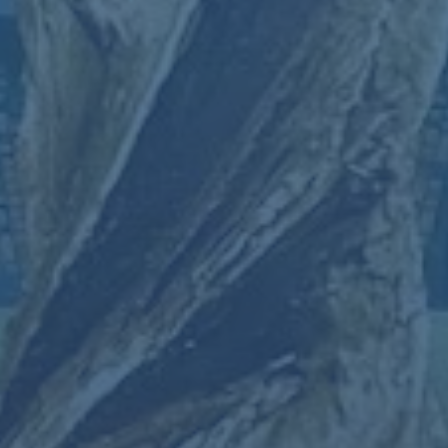
此次中超恢复联赛制，对多方均意义深远。以下几点影响尤
为值得关注：
1. **提升观赏性与竞争力**
传统联赛制能够使32轮比赛的各环节更加紧凑而充实。与淘
汰赛一场定胜负相比，联赛制中球队能够展现更全面的战术
与实力，也能给球迷带来更深刻的观赛体验。此外，每场比
赛都事关积分，势必让比赛胜负充满悬念。
2. **市场与商业模式迎来回暖**
恢复传统赛制也意味着更多的比赛场次和更长的赛事周期，