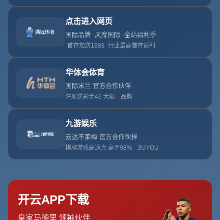
队投入巨资打造进攻火力，却无法转化为理想的产出时，不
免让人质疑投资是否物有所值。近日，围绕“曼联2.7亿欧锋
线英超第4贵，总进球数倒2，仅比谢菲联多5个”的现状，球
迷和媒体议论纷纷。**以如此高昂的投入换来的却是难堪的
数据，曼联的现状究竟出在哪儿？**
---
### **曼联锋线：高昂身价无法匹配高效产出**
当前，曼联锋线的总身价高达2.7亿欧元，这一数额在英超
联赛中排名第4。然而，截止目前，曼联全队在英超的总进
球数却仅排名倒数第2，仅比垫底的谢菲联多了5个。这个鲜
明的反差让人不禁怀疑球队的**锋线配置是否经受住了竞争
考验，亦或是运作环节出现了问题。**