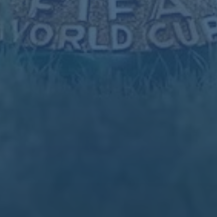
意性和低效率更加显得致命。
---
### **重建还是反思？曼联锋线未来如何破局**
从目前的态势来看，曼联需要对锋线问题进行深层次反思。
究竟是应该进一步投资引进新核心，还是通过调整战术与现
有球员磨合打磨解决问题，这些都是摆在滕哈赫面前亟需解
决的课题。
**总之，2.7亿欧的豪华锋线本应是球队的利刃，但进球数
字却直指反差的残酷现实**——过高的期待与低迷的表现之
间，亟待找到一条破局之路。
上一篇：陳培東22+7張旭24分劉天意15分 山東擊敗吉林.