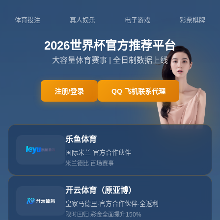
不成正比！曼聯2.7億歐鋒線英超第4貴，總進球數倒
2僅比謝菲聯多5個！.
栏目：星空体育
发布时间：2026-08-05T02:41:12+08:00
**不成正比！曼联2.7亿欧锋线为何陷入进球荒？**
在英超赛场上，进球是一支球队竞争力的核心指标。而当球