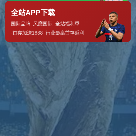
为国家队注入了无限活力和信心。她的领导能力以及球场视
野，使得哥斯达黎加在中场控制上占据优势。另一位备受瞩
目的球星是年轻的前锋**拉奎尔·罗德里格斯**（Raquel
Rodríguez），她在对手中长途奔袭的能力总能带来意外之
喜。
战术上，哥斯达黎加女足以速度和敏捷著称。她们擅长**快
速反击**，通过中场的精确传球和前锋的突破，制造进攻机
会。这种打法虽然需要高水平的体能和团队协作，但如果发
挥得当，可以给任何对手带来威胁。
**备战2023：强敌与机遇**
在2023年女足世界杯上，哥斯达黎加的签位对她们而言是机
遇与挑战并存。与传统强队交锋虽压力巨大，但同时也是一
种激励，能够检验球队的真实实力。例如，与美国队的比赛