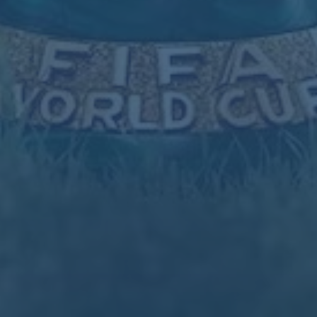
2. **家族傳承的情感因素**
哈蘭德的父親阿爾夫-英格·哈蘭德（Alf-Inge Haaland）曾是
曼城的一名球員，因此加盟曼城帶有濃厚的情感寄託。
3. **戰術與球隊的需求**
在曼城努日俱增的競爭中，一位高效得分手正是球隊所缺，
哈蘭德的到來如虎添翼，實現了雙贏。
---
### 總結：一位改變足壇格局的球星
以哈蘭德目前效力於曼徹斯特城的事實來看，他的到來已不
僅僅改變了球隊的進攻模式，更是在歐洲足壇掀起了一股全
新的風潮。他以**突破性紀錄和穩定的表現**向世界宣告，
他不僅是當下最優秀的前鋒，還是未來幾年內眾人皆不可忽
視的足壇巨星，而曼城則成為了他在職業生涯中新的舞台。