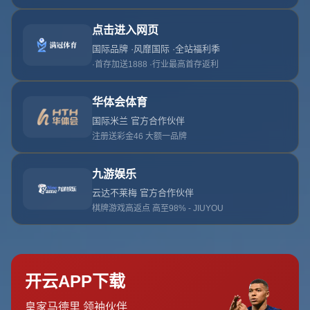
及靈活的踢球風格，吸引了無數球迷的關注。無論是早前效
力於薩爾茨堡紅牛還是多特蒙德，他每一次轉會都引發廣泛
熱議。然而，**哈蘭德目前在哪個隊伍裏效力**呢？對於這
個問題，許多球迷可能還存有疑問。接下來，讓我們深度解
析哈蘭德的現狀以及他在新球隊的表現。
---
### 哈蘭德的現役球隊：**曼徹斯特城足球俱樂部**