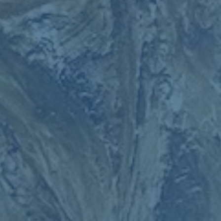
个人舞台上的一次巅峰初秀。同样是在波尔图，他开始展现出巨
*后腰位置**以增强中场的防守强度。他凭借精准拦截以及良好
本菲卡的焦点战中，佩佩被赋予更高的自由度。他不仅成功限制对方
因此被欧洲更多的大俱乐部关注。