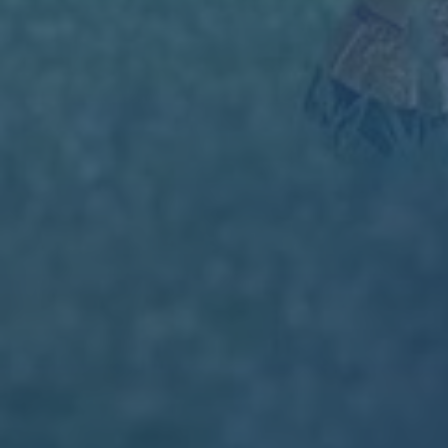
防守意识，多次瓦解拜仁的进攻，为皇马夺得“大耳
---
#### 贝西克塔斯与波尔图回归：老将风采依旧
2017年，佩佩转会至**土耳其豪门贝西克塔斯*
佩佩年龄已渐长，但他依然凭借经验和阅读比赛能
2019年，佩佩重归他的“福地”——**波尔图*
置上，为波尔图中场提供额外的硬度。
---
#### 卓越的职业精神：佩佩诠释多面性球员的意义
无论身处哪个俱乐部，佩佩总能展现出无与伦比的职
腰佩佩效力的俱乐部**，从马里迪莫到波尔图，再
从佩佩的经历，我们看到了足球场上的一个重要真