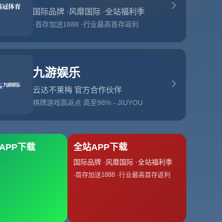
拦截和不妥协的球风著称，他也经常被提及为后防中
些俱乐部？今天，我们将全面解析佩佩的俱乐部生