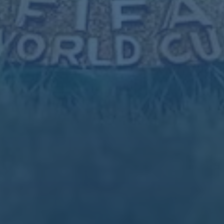
朵杯”奠定了基础。这也是佩佩职业生涯中少见的“改踢战例”之
*，继续书写着他的传奇。在这里，他在完成中后卫本职工作的同时
力扮演重要角色，帮助球队稳固防线并多次争夺土超锦标。
*，继续发挥余热。这位老将的回归成了球队后防极大的助力，他不
业精神。他的职业履历不仅印证了他作为后防中坚的实力，同时
到皇马和贝西克塔斯，都因拥有他而在不同程度上提升了球队的
理：位置只是战术工具，球员的关键价值在于如何用自身能力为