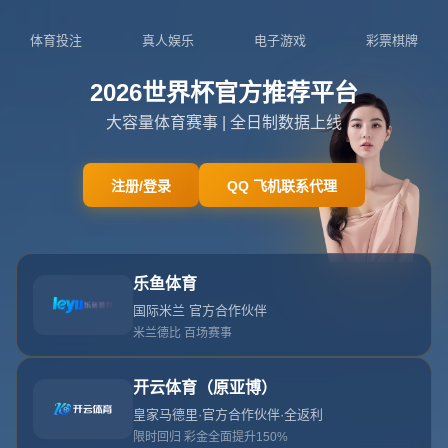
執教勝場數載史冊 詹金斯稱之為無比榮耀的時刻.
栏目：星空体育
发布时间：2026-08-03T02:41:11+08:00
**執教勝場數載史冊 詹金斯稱之為無比榮耀的時刻**
在體育史上，真正的偉大並非僅體現在成績上，而是那些用
自己的能力與智慧，塑造時代的教練。他們不僅成就無數傳