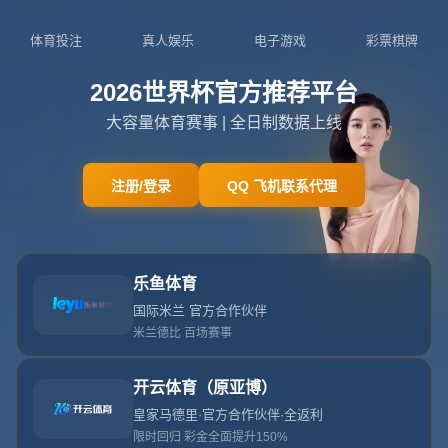
英超第4輪曼城5-1富勒姆 哈蘭德戴帽！曼城延續英超
全勝高調領跑！.
栏目：星空体育
发布时间：2026-08-05T02:41:12+08:00
### 曼城大勝富勒姆！哈蘭德戴帽高光表現引領英超全勝之
路