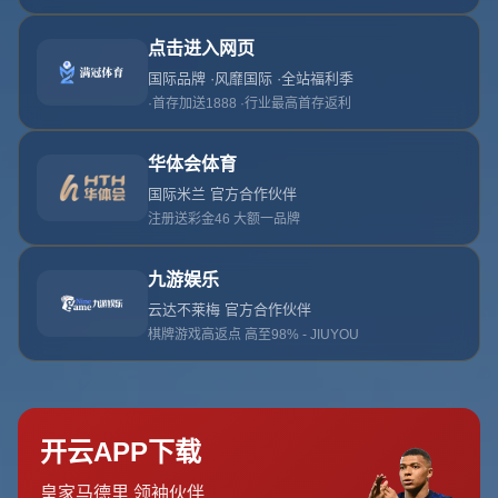
如果要找一支本賽季英超最具統治力的球隊，曼城無疑是人
們口中的熱門話題。**2023/24賽季英超第4輪，曼城主場5-
1大勝富勒姆**，延續聯賽全勝紀錄的同時，也向外界展現
了衛冕冠軍的無限可能性。而本場比賽最大的亮點，當屬球