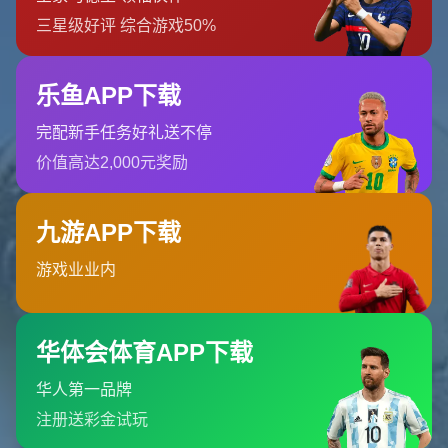
星埃林·哈蘭德的帽子戲法，他憑藉著非凡實力再次成為全
場焦點。
### 曼城強勢延續全勝，穩健領跑英超
開賽僅四輪，曼城已用數據和表現證明了自己作為英超最具
奪冠希望球隊的實力。面對富勒姆的防守陣型，曼城憑藉流