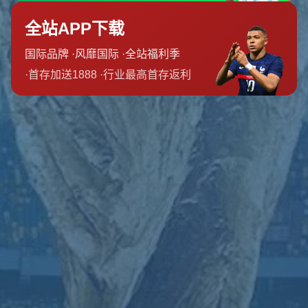
### 打造長期穩定的勝利文化
在對競技體育的深刻理解中，烏度卡明白單次勝利的意義固
然重要，但**建立一支長期穩定的勝利文化**才能真正改變
團隊的命運。他提出的“有趣而富有吸引力”的比賽哲學，無
疑是打造這種文化的重要一環。球員在這種氛圍下能夠全力
以赴，同時也避免了壓力過大的消極影響，這在業內可以被
視為激勵人才的有效策略。
對比其他教練過於嚴苛的治軍文化，烏度卡強調樂趣並不意
味著放鬆對勝利的追求，而是一種鼓勵積極心態的方式。例
如，有數據顯示，在他執教的球隊中，球員的得分效率和團
隊合作指數顯著提高，這主要得益於他的教練哲學促成的輕
鬆學習環境，讓球員得以自如發揮潛力。