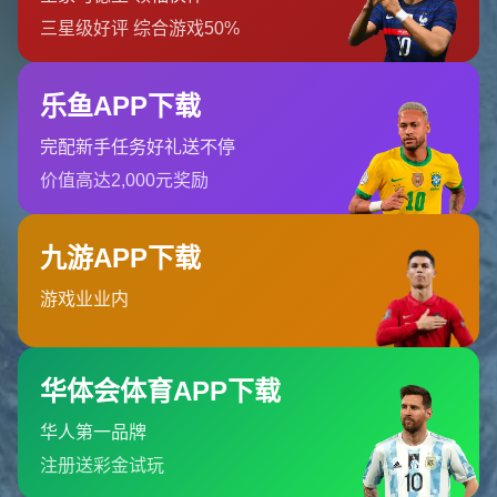
### 勝利是榮耀，但興奮和樂趣是養料
在傳統體育文化中，**勝利往往被視為最終目標**，導致球
員、教練乃至球迷常常承受巨大的壓力。然而，烏度卡的表
態卻提供了一個不同的視角。他不僅致力於追求團隊在杯賽
上的不斷勝利，也認為比賽過程中的“有趣體驗”才是真正讓
球員和觀眾燃起激情的關鍵所在。
案例分析可以幫助我們更好地解讀這一觀點：在2022年至
2023賽季，烏度卡率領一支球隊參與多場重要比賽。他所倡
導的攻守平衡策略以及自由創新氛圍，讓團隊中的球員在保
持競爭力的同時獲得了極大的參與感與快樂感。例如，在一
場杯賽的加時賽中，烏度卡充分讓球員自由發揮，他們打出
的快速節奏和精彩配合，不僅帶來了關鍵勝利，更成為社交
媒體廣泛讚譽的熱門討論焦點。