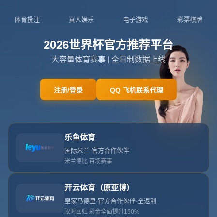
烏度卡表示我們渴望在杯賽上不斷獲勝，追求有趣的
比賽體驗.
栏目：星空体育
发布时间：2026-08-05T02:41:12+08:00
**烏度卡表示：我們渴望在杯賽上不斷獲勝，追求有趣的比
賽體驗**