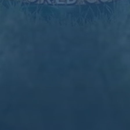
員需要不忘追逐勝利，但也需將專注力放在團隊成長和精彩
瞬間的創造上。這不僅有助於強化團隊的凝聚力，更能吸引
更多新一代球迷加入這場“有趣的冒險”。
正如烏度卡所言，體育中最激動人心的部分並非僅僅是追求
終點，而是享受整個旅程。
上一篇：國家隊陣容身價榜單揭曉：英格蘭奪冠！法國亞軍，葡萄牙第三！.
下一篇：官宣！利物浦與荷蘭鐵衛範迪克續約至2025年.
Copyright 2024
星空·体育（官网）APP下载 - STARSKY
SPORTS
All Rights by
星空体育