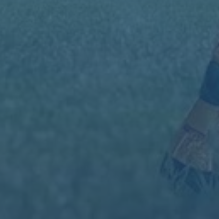
---
### 賽事背後的戰術解析
從戰術層面來看，勒沃庫森和摩納哥代表了不同聯
以及整體協調。在本場比賽中，摩納哥的多層防守
尤其值得注意的是，摩納哥教練在下半場對進攻點
然溜走。
---