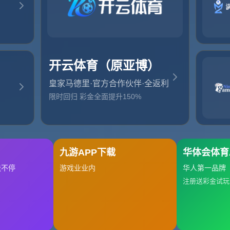
勒沃庫森2-3摩納哥 迪亞比低
西遠射一劍封喉.
栏目：星空体育
发布时间：2026-08-05T02:41:12+08:00
，精彩對決盡顯歐洲足球魅力**
勒沃庫森坐鎮主場迎戰法甲勁旅摩納哥，上演了一場驚心動魄的較
的靈動破門，到迪亞塔的世界波，再到迪薩西的遠射絕殺，各種
甲豪強勒沃庫森憑藉主場優勢率先發起攻勢，他們的鋒線核心迪
1-0的領先。然而，摩納哥並沒有因此慌亂，他們迅速調整，展