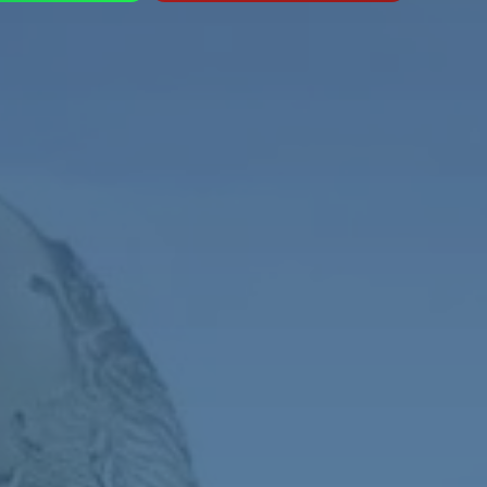
擊。雖然主隊再度得分，但摩納哥憑藉穩扎穩打的腳
粒精彩的入球證明了一個真理：在足球場上，機會稍縱