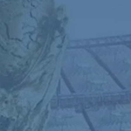
以及果斷的前場壓迫，使得摩納哥的防線出現一瞬間的
外的一腳精確兜射，展現了對射門角度的完美掌控。這