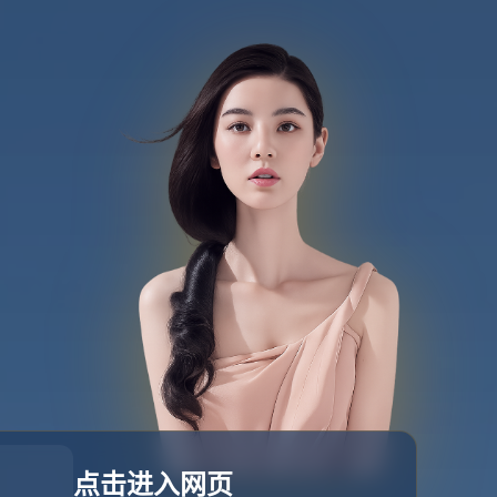
产品服务
新闻中心
联系我们