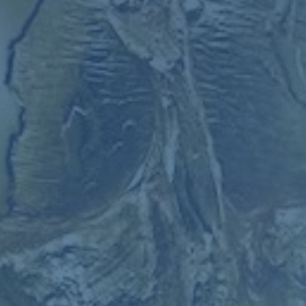
比在比賽中展現了極高的敏捷度與射門技巧。他的進球源於快速傳導
，也體現出德甲足球“提速快、效率高”的特點。
球是力量與速度的結合，那麼迪亞塔的進球則更接近藝術。他在禁區
場面先生”定律。