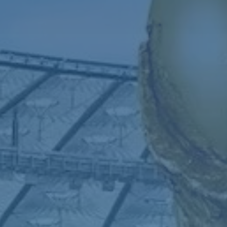
### 焦點瞬間深度解析
1. **迪亞比的靈巧破門：** 勒沃庫森的迪亞
鬆動。這一場景充分體現了勒沃庫森強大的反擊能力
2. **迪亞塔的世界波：** 如果說迪亞比的進
樣的進球不僅是技術的象徵，更體現了球場上的“大