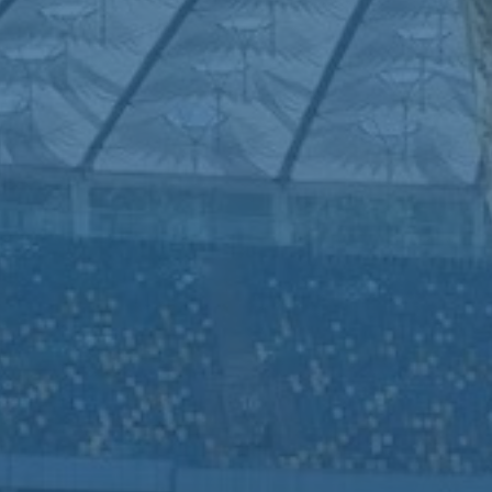
切尔西本赛季的表现令人费解。作为一支曾多次问鼎英
被取消的进球背后，或许不是简单的越位，而是技