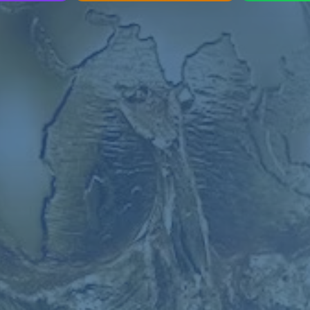
程中，蓝军的两粒入球因越位等原因被判无效。这无疑是比赛最具
西首次在半场比赛中未能取得进球，这对一支曾经在欧洲赛场上勇夺
的传统——**“红蓝军连6场平局”**，也突显出两队在本赛
术的较量，更是心理与体能的双重考验。