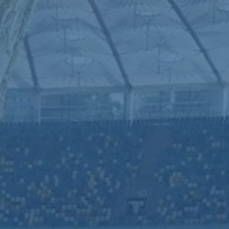
笑话"**的背后，是对球队客观表现的揭示。每一个
和球员都需要进行深刻的反思。