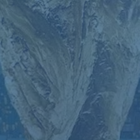
超的豪门，他们本应拥有更出色的实力。在**"蓝军2球被吹闹
战术执行上的微小偏差累积出的结果。这场比赛让蓝军的教练组