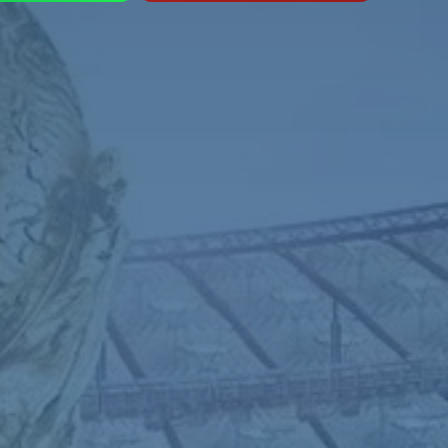
争议的时刻之一，导致切尔西在家门口未能取得进球，
荣耀的球队来说，确实是一个**“30年未见的耻
季中的某些疲态。对于有着历史恩怨及高昂球迷期待的