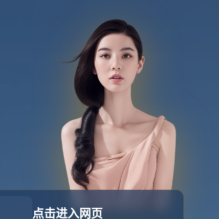
产品服务
新闻中心
联系我们