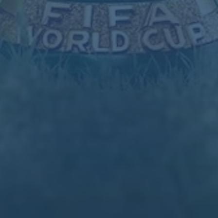
。作为同样拥有强大阵容的球队，**“利物浦在比赛中没有能够突
不仅影响了他们的积分排名，也给整个赛季目标的实现带来挑战
，虽在控球率上稍占上风，但未能将机会转化为实际的比分。这提
够形成短暂压制，然而最后的致命一击总是欠缺火候。
题，更是未来赛季中如何重整旗鼓、找回状态的长远课题。这场0-
次胜利而不断变强*的动力。
持者，这场比赛都为我们展示了英超联赛的无情与不可预测。但
金特羅扳平比分.