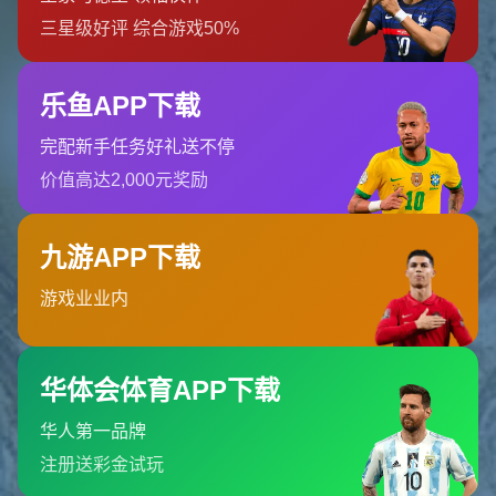
**李刚仁的多重身份冲突**使得他的职业生涯选择极具挑战
性。**黄善洪**明确表示：“排除李刚仁，从长远来看，不
仅会削弱球队的竞技实力，也可能影响到他的职业发展。”
他的这番言论揭示了在俱乐部和国家队利益博弈之间，如何
权衡成为了必须解决的重要课题。
举例来说，**内马尔的经历**或许能为我们提供一些借鉴。