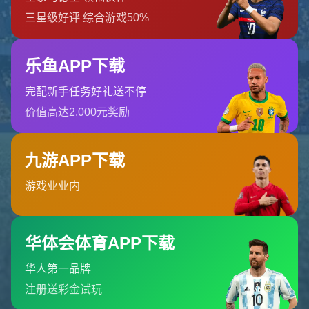
订阅新闻通讯
随时了解我们的最新动态！订阅我们的时事通讯即可收到独家内
容和特别优惠。
订阅我们的服务
首页
关于我们
服务
团队
新闻中心
联系我们
联系我们